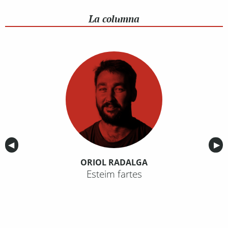
La columna
Anterior
◀︎
Sig
▶︎
ORIOL RADALGA
Esteim fartes