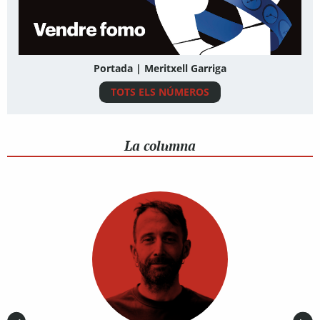
Portada | Meritxell Garriga
TOTS ELS NÚMEROS
La columna