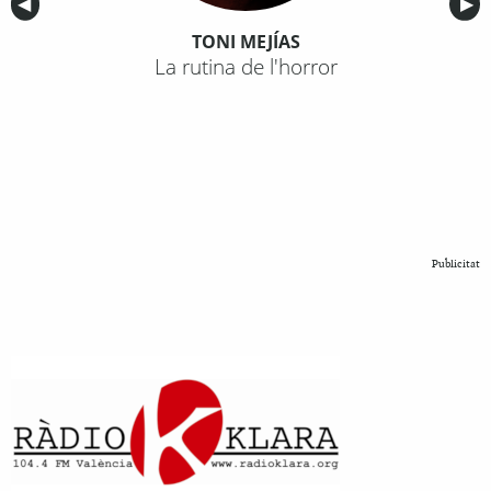
Anterior
◀︎
Sig
▶︎
TONI MEJÍAS
La rutina de l'horror
Publicitat