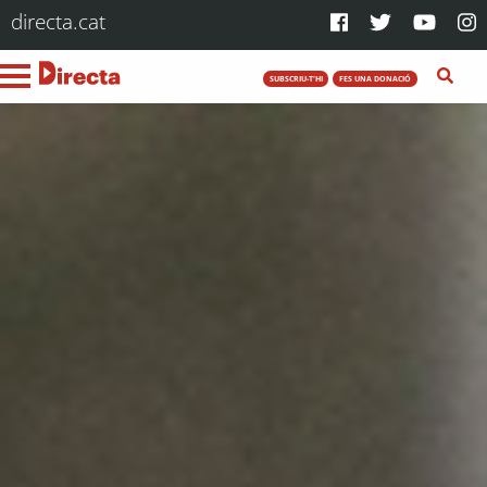
directa.cat
SUBSCRIU-T'HI
FES UNA DONACIÓ