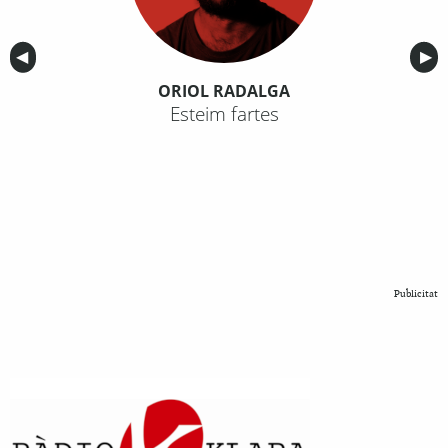
Anterior
◀︎
Sig
▶︎
ORIOL RADALGA
Esteim fartes
Publicitat