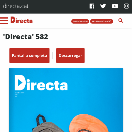
directa.cat
SUBSCRIU-T'HI
FES UNA DONACIÓ
'Directa' 582
Pantalla completa
Descarregar