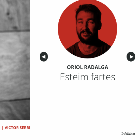
Anterior
◀︎
Sigu
▶︎
ORIOL RADALGA
Esteim fartes
|
VICTOR SERRI
Publicitat