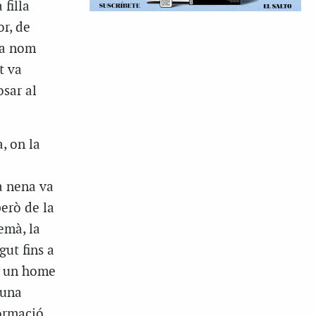
filla
or, de
 a nom
t va
osar al
, on la
la nena va
però de la
emà, la
gut fins a
à, un home
 una
formació