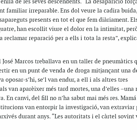
enllà de les seves descendents. “La desaparició forç
 familiar irreparable. Ens dol veure la cadira buida, 
esapareguts presents en tot el que fem diàriament. E
 quatre, han escollit viure el dolor en la intimitat, per
 a reclamar reparació per a ells i tota la resta”, expl
ill José Marcos treballava en un taller de pneumàtics 
ertir en un punt de venda de droga mitjançant una de
 oposar-s’hi, se’l van endur, a ell i als altres tres
uals van aparèixer més tard mortes, una d’elles –una
a. En canvi, del fill no n’ha sabut mai més res. Mamá
titucions van entorpir la investigació, van extraviar 
arxivés durant anys. “Les autoritats i el càrtel sovint