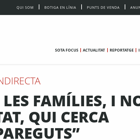
QUI SOM
BOTIGA EN LÍNIA
PUNTS DE VENDA
ANUN
SOTA FOCUS
ACTUALITAT
REPORTATGE
NDIRECTA
LES FAMÍLIES, I N
TAT, QUI CERCA
PAREGUTS”