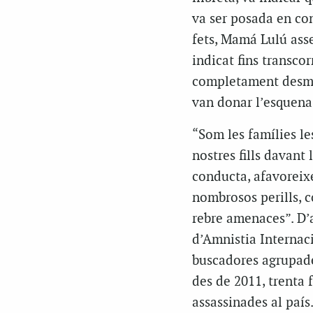
va ser posada en co
fets, Mamá Lulú ass
indicat fins transcor
completament desmant
van donar l’esquena
“Som les famílies le
nostres fills davant
conducta, afavoreixe
nombrosos perills, c
rebre amenaces”. D’
d’Amnistia Internaci
buscadores agrupades
des de 2011, trenta 
assassinades al país.