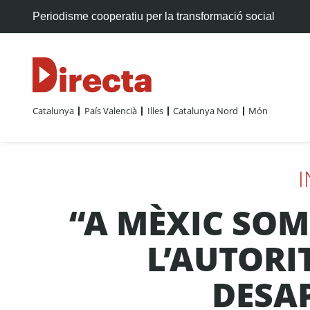
Periodisme cooperatiu per la transformació social
Catalunya
País Valencià
Illes
Catalunya Nord
Món
I
“A MÈXIC SOM 
L’AUTORI
DESA