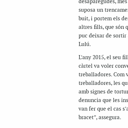
desaparegudes, més 
suposa un trencament
buit, i portem els d
altres fills, que són
puc deixar de sortir
Lulú.
L’any 2015, el seu f
càrtel va voler conv
treballadores. Com va
treballadores, les q
amb signes de tortur
denuncia que les ins
van fer que el cas s’
bracet”, assegura.