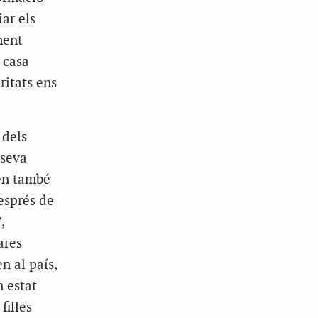
ar els
ment
 casa
ritats ens
 dels
 seva
ten també
esprés de
,
ares
n al país,
 estat
filles