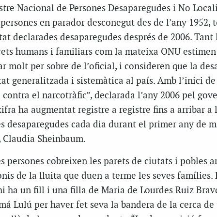
stre Nacional de Persones Desaparegudes i No Locali
persones en parador desconegut des de l’any 1952, t
tat declarades desaparegudes després de 2006. Tant 
rets humans i familiars com la mateixa ONU estimen
ar molt per sobre de l’oficial, i consideren que la des
at generalitzada i sistemàtica al país. Amb l’inici de
ontra el narcotràfic”, declarada l’any 2006 pel gov
ifra ha augmentat registre a registre fins a arribar a 
s desaparegudes cada dia durant el primer any de 
l, Claudia Sheinbaum.
es persones cobreixen les parets de ciutats i pobles a
is de la lluita que duen a terme les seves famílies. 
hi ha un fill i una filla de Maria de Lourdes Ruiz Brav
 Lulú per haver fet seva la bandera de la cerca de 