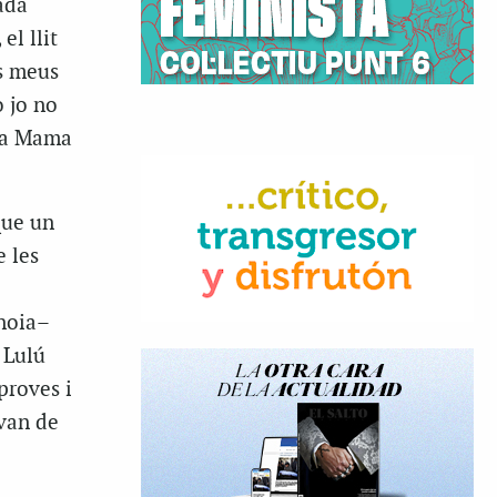
ada
el llit
ls meus
ò jo no
ica Mama
que un
 les
 noia–
 Lulú
proves i
 van de