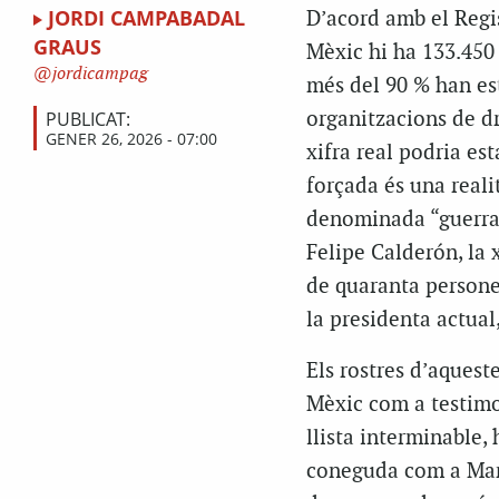
JORDI CAMPABADAL
D’acord amb el Regi
GRAUS
Mèxic hi ha 133.450 
jordicampag
més del 90 % han es
PUBLICAT:
organitzacions de d
GENER 26, 2026 - 07:00
xifra real podria est
forçada és una realit
denominada “guerra c
Felipe Calderón, la x
de quaranta persone
la presidenta actua
Els rostres d’aquest
Mèxic com a testimon
llista interminable, 
coneguda com a Mamá