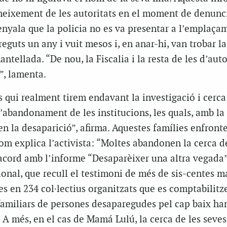
neixement de les autoritats en el moment de denunci
enyala que la policia no es va presentar a l’emplaça
reguts un any i vuit mesos i, en anar-hi, van trobar la
ellada. “De nou, la Fiscalia i la resta de les d’auto
”, lamenta.
s qui realment tirem endavant la investigació i cerca
 l’abandonament de les institucions, les quals, amb la
n la desaparició”, afirma. Aquestes famílies enfron
om explica l’activista: “Moltes abandonen la cerca d
acord amb l’informe “Desaparèixer una altra vegada”
onal, que recull el testimoni de més de sis-centes m
 en 234 col·lectius organitzats que es comptabilitze
familiars de persones desaparegudes pel cap baix han
 A més, en el cas de Mamá Lulú, la cerca de les seves 