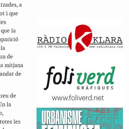
tzades, a
ot i que
les
 que la
aparició
 la
ern de
la mitjana
mandat de
rreu de
En la
o,
totes les