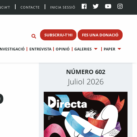
CIA’T
CONTACTE
INICIA SESSIÓ
SUBSCRIU-T'HI
FES UNA DONACIÓ
INVESTIGACIÓ
ENTREVISTA
OPINIÓ
GALERIES
PAPER
NÚMERO 602
Juliol 2026
O