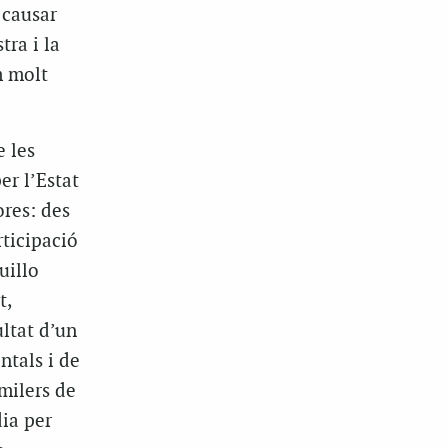
 causar
tra i la
m molt
e les
er l’Estat
ores: des
rticipació
uillo
t,
ltat d’un
ntals i de
milers de
dia per