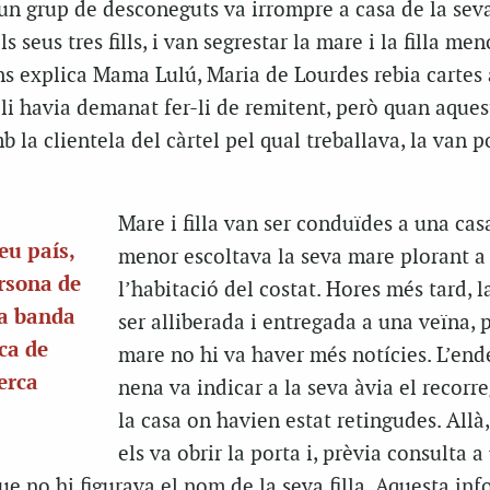
un grup de desconeguts va irrompre a casa de la seva 
s seus tres fills, i van segrestar la mare i la filla men
ons explica Mama Lulú, Maria de Lourdes rebia cartes
li havia demanat fer-li de remitent, però quan aques
 la clientela del càrtel pel qual treballava, la van p
Mare i filla van ser conduïdes a una casa
eu país,
menor escoltava la seva mare plorant a
rsona de
l’habitació del costat. Hores més tard, 
 a banda
ser alliberada i entregada a una veïna, 
ca de
mare no hi va haver més notícies. L’end
erca
nena va indicar a la seva àvia el recorre
la casa on havien estat retingudes. All
els va obrir la porta i, prèvia consulta a
que no hi figurava el nom de la seva filla. Aquesta in