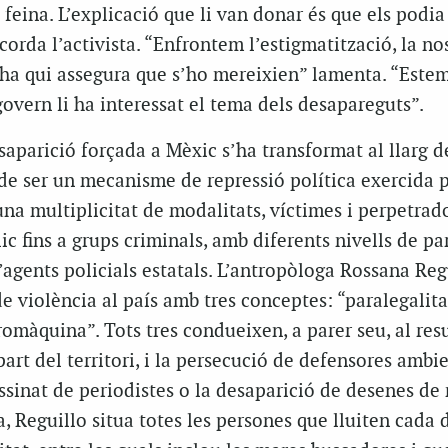
a feina. L’explicació que li van donar és que els podia
orda l’activista. “Enfrontem l’estigmatització, la nos
Hi ha qui assegura que s’ho mereixien” lamenta. “Este
govern li ha interessat el tema dels desapareguts”.
aparició forçada a Mèxic s’ha transformat al llarg d
de ser un mecanisme de repressió política exercida p
na multiplicitat de modalitats, víctimes i perpetrad
ic fins a grups criminals, amb diferents nivells de pa
’agents policials estatals. L’antropòloga Rossana Reg
de violència al país amb tres conceptes: “paralegalita
màquina”. Tots tres condueixen, a parer seu, al resu
part del territori, i la persecució de defensores ambie
ssinat de periodistes o la desaparició de desenes de 
a, Reguillo situa totes les persones que lluiten cada 