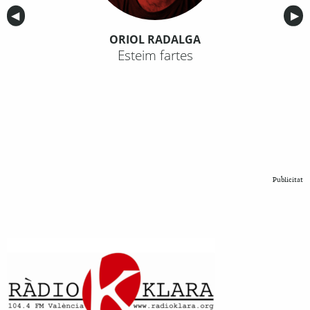
Anterior
◀︎
Sig
▶︎
ORIOL RADALGA
Esteim fartes
Publicitat