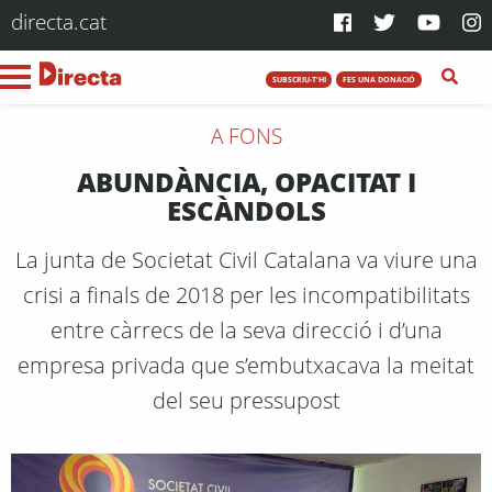
directa.cat
SUBSCRIU-T'HI
FES UNA DONACIÓ
A FONS
ABUNDÀNCIA, OPACITAT I
ESCÀNDOLS
La junta de Societat Civil Catalana va viure una
crisi a finals de 2018 per les incompatibilitats
entre càrrecs de la seva direcció i d’una
empresa privada que s’embutxacava la meitat
del seu pressupost