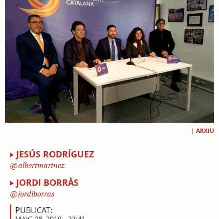
|
ARXIU
JESÚS RODRÍGUEZ
albertmartnez
JORDI BORRÀS
jordiborras
PUBLICAT:
MAIG 28, 2019 - 22:41