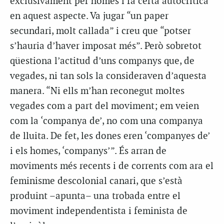
exclusivament per homes i fa certa autocrítica
en aquest aspecte. Va jugar “un paper
secundari, molt callada” i creu que “potser
s’hauria d’haver imposat més”. Però sobretot
qüestiona l’actitud d’uns companys que, de
vegades, ni tan sols la consideraven d’aquesta
manera. “Ni ells m’han reconegut moltes
vegades com a part del moviment; em veien
com la ‘companya de’, no com una companya
de lluita. De fet, les dones eren ‘companyes de’
i els homes, ‘companys’”. És arran de
moviments més recents i de corrents com ara el
feminisme descolonial canari, que s’està
produint –apunta– una trobada entre el
moviment independentista i feminista de