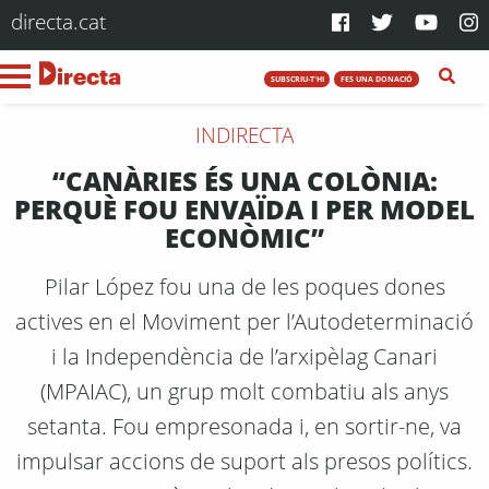
directa.cat
SUBSCRIU-T'HI
FES UNA DONACIÓ
INDIRECTA
“CANÀRIES ÉS UNA COLÒNIA:
PERQUÈ FOU ENVAÏDA I PER MODEL
ECONÒMIC”
Pilar López fou una de les poques dones
actives en el Moviment per l’Autodeterminació
i la Independència de l’arxipèlag Canari
(MPAIAC), un grup molt combatiu als anys
setanta. Fou empresonada i, en sortir-ne, va
impulsar accions de suport als presos polítics.