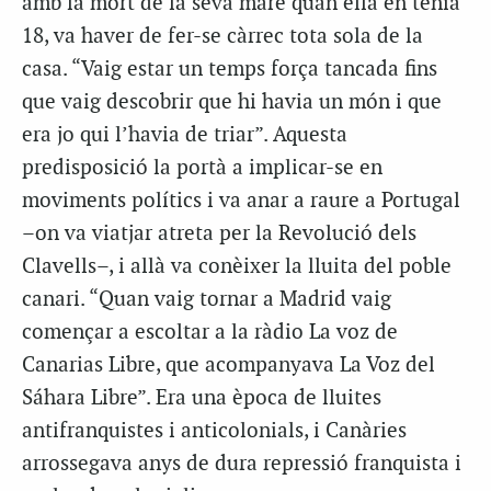
amb la mort de la seva mare quan ella en tenia
18, va haver de fer-se càrrec tota sola de la
casa. “Vaig estar un temps força tancada fins
que vaig descobrir que hi havia un món i que
era jo qui l’havia de triar”. Aquesta
predisposició la portà a implicar-se en
moviments polítics i va anar a raure a Portugal
–on va viatjar atreta per la Revolució dels
Clavells–, i allà va conèixer la lluita del poble
canari. “Quan vaig tornar a Madrid vaig
començar a escoltar a la ràdio La voz de
Canarias Libre, que acompanyava La Voz del
Sáhara Libre”. Era una època de lluites
antifranquistes i anticolonials, i Canàries
arrossegava anys de dura repressió franquista i