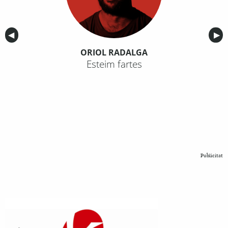
Anterior
◀︎
Sig
▶︎
ORIOL RADALGA
Esteim fartes
Publicitat