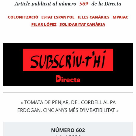
Article
publicat al número
569
de la Directa
COLONITZACIÓ
ESTAT ESPANYOL
ILLES CANÀRIES
MPAIAC
PILAR LÓPEZ
SOLIDARITAT CANÀRIA
TOMATA DE PENJAR, DEL CORDELL AL PA
«
ERDOGAN, CINC ANYS MÉS D’IMBATIBILITAT
»
NÚMERO 602