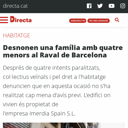
directa.cat
SUBSCRIU-T'HI
FES UNA DONACIÓ
HABITATGE
Desnonen una família amb quatre
menors al Raval de Barcelona
Després de quatre intents paralitzats,
col·lectius veïnals i pel dret a l'habitatge
denuncien que en aquesta ocasió no s'ha
realitzat cap mena d'avís previ. L'edifici on
vivien és propietat de
l'empresa Imerdia Spain S.L.