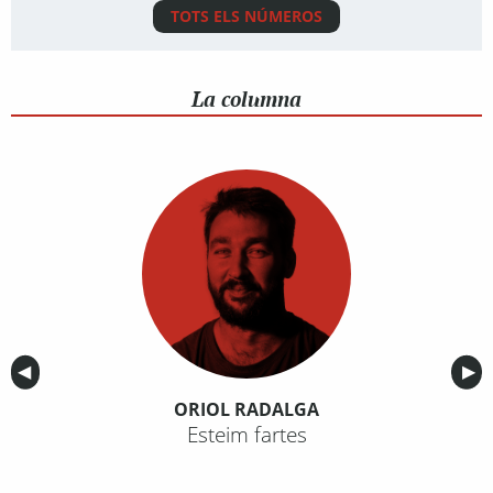
TOTS ELS NÚMEROS
La columna
Anterior
◀︎
Sig
▶︎
ORIOL RADALGA
Esteim fartes