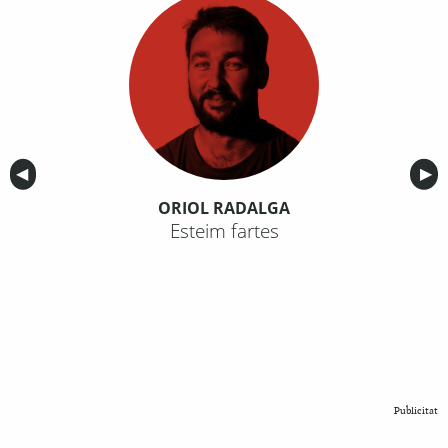
Anterior
◀︎
Sig
▶︎
ORIOL RADALGA
Esteim fartes
Publicitat