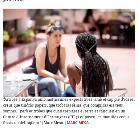
“Arribes a Espanya amb moltíssimes expectatives, amb el cap ple d’idees,
creus que tindràs papers, que trobaràs feina, que compliràs els teus
somnis… però et trobes que quan trepitges el terra et tanquen en un
Centre d’Internament d’Estrangers (CIE) i et posen les manilles com si
|MARC MESA
fossis un delinqüent” | Marc Mesa