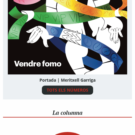
Portada | Meritxell Garriga
TOTS ELS NÚMEROS
La columna