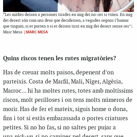
“Les màfies deixen a persones tirades en mig del no-res si volen. En mig
del desert són com uns deus que decideixen, a vegades segons l’humor
que tinguin, si et porten o si et deixen tirat en mig del desert sense res” |
|MARC MESA
Marc Mesa
Quins riscos tenen les rutes migratòries?
Has de creuar molts països, depenent d’on
parteixis. Costa de Marfil, Mali, Níger, Algèria,
Marroc… hi ha moltes rutes, totes amb moltíssims
riscos, molt perilloses i on tens molts números de
morir. Has de fer el mateix, siguis home o dona,
fins i tot si estàs embarassada o portes criatures
petites. Si no ho fas, si no saltes per pujar a
una
pick-up
, si no camines pel desert, saps que