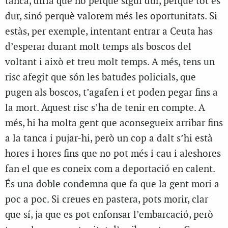
tanca, diria que no perquè sigui dur, perquè tot és
dur, sinó perquè valorem més les oportunitats. Si
estàs, per exemple, intentant entrar a Ceuta has
d’esperar durant molt temps als boscos del
voltant i això et treu molt temps. A més, tens un
risc afegit que són les batudes policials, que
pugen als boscos, t’agafen i et poden pegar fins a
la mort. Aquest risc s’ha de tenir en compte. A
més, hi ha molta gent que aconsegueix arribar fins
a la tanca i pujar-hi, però un cop a dalt s’hi està
hores i hores fins que no pot més i cau i aleshores
fan el que es coneix com a deportació en calent.
És una doble condemna que fa que la gent mori a
poc a poc. Si creues en pastera, pots morir, clar
que sí, ja que es pot enfonsar l’embarcació, però