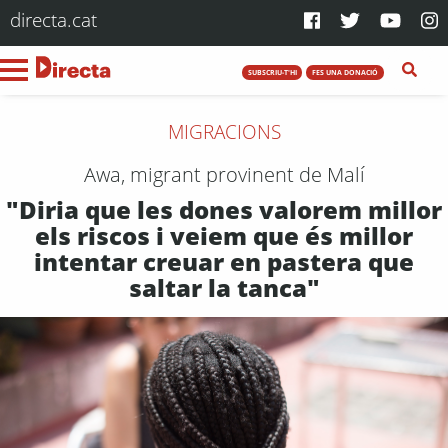
directa.cat
SUBSCRIU-T'HI
FES UNA DONACIÓ
MIGRACIONS
Awa, migrant provinent de Malí
"Diria que les dones valorem millor
els riscos i veiem que és millor
intentar creuar en pastera que
saltar la tanca"