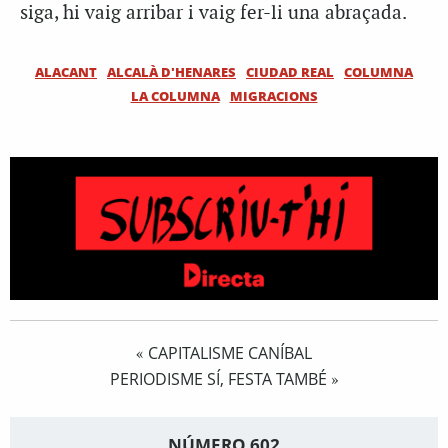
siga, hi vaig arribar i vaig fer-li una abraçada.
ALACANT
ALCALÀ D'HENARES
CIUDAD REAL
COLUMNA
LA COLUMNA
MIGRACIONS
CAPITALISME CANÍBAL
«
PERIODISME SÍ, FESTA TAMBÉ
»
NÚMERO 602