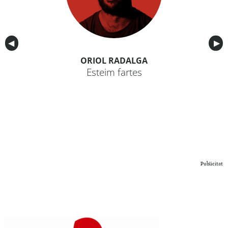
Anterior
◀︎
Sig
▶︎
ORIOL RADALGA
Esteim fartes
Publicitat