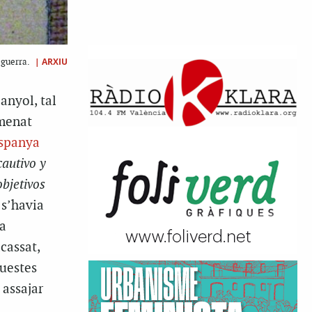
|
ARXIU
 guerra.
anyol, tal
menat
Espanya
cautivo y
bjetivos
 s’havia
ia
cassat,
questes
 assajar