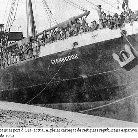
bant al port d’Orà (actual Algèria) carregat de refugiats republicans espanyo
 de 1939