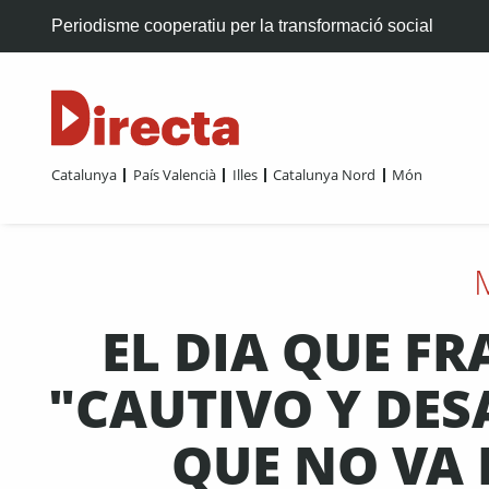
Periodisme cooperatiu per la transformació social
Catalunya
País Valencià
Illes
Catalunya Nord
Món
EL DIA QUE F
"CAUTIVO Y DE
QUE NO VA 