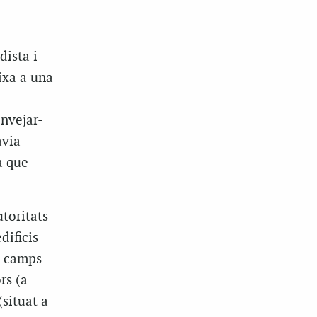
dista i
ixa a una
envejar-
avia
a que
utoritats
dificis
a camps
rs (a
(situat a