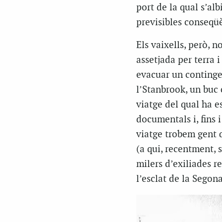
port de la qual s’al
previsibles conseqü
Els vaixells, però, 
assetjada per terra 
evacuar un contingen
l’Stanbrook, un buc 
viatge del qual ha e
documentals i, fins 
viatge trobem gent 
(a qui, recentment, 
milers d’exiliades r
l’esclat de la Segon