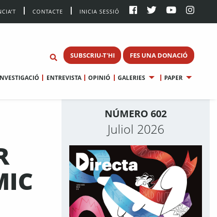
CIA’T
CONTACTE
INICIA SESSIÓ
SUBSCRIU-T'HI
FES UNA DONACIÓ
INVESTIGACIÓ
ENTREVISTA
OPINIÓ
GALERIES
PAPER
NÚMERO 602
Juliol 2026
R
MIC