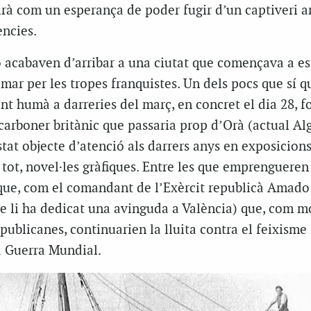
birà com un esperança de poder fugir d’un captiveri 
ències.
no acabaven d’arribar a una ciutat que començava a es
i mar per les tropes franquistes. Un dels pocs que sí 
t humà a darreries del març, en concret el dia 28, f
carboner britànic que passaria prop d’Orà (actual Alg
stat objecte d’atenció als darrers anys en exposicions
i tot, novel·les gràfiques. Entre les que emprengueren
que, com el comandant de l’Exèrcit republicà Amado
se li ha dedicat una avinguda a València) que, com mo
epublicanes, continuarien la lluita contra el feixism
a Guerra Mundial.