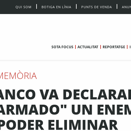
QUI SOM
BOTIGA EN LÍNIA
PUNTS DE VENDA
ANUN
SOTA FOCUS
ACTUALITAT
REPORTATGE
MEMÒRIA
RANCO VA DECLARA
SARMADO" UN ENE
PODER ELIMINAR