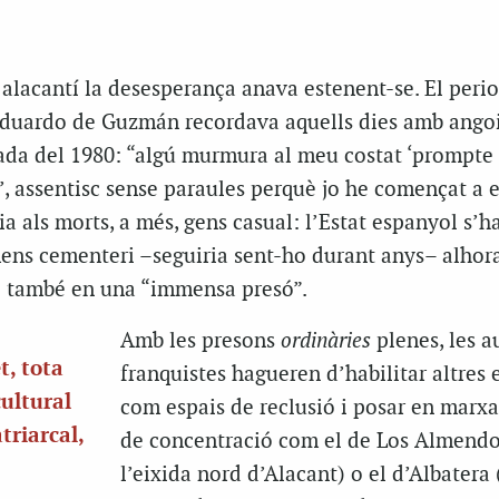
 alacantí la desesperança anava estenent-se. El perio
i Eduardo de Guzmán recordava aquells dies amb ango
cada del 1980: “algú murmura al meu costat ‘prompte
, assentisc sense paraules perquè jo he començat a 
ia als morts, a més, gens casual: l’Estat espanyol s’h
ens cementeri –seguiria sent-ho durant anys– alhor
e també en una “immensa presó”.
Amb les presons
ordinàries
plenes, les a
t, tota
franquistes hagueren d’habilitar altres e
cultural
com espais de reclusió i posar en marx
triarcal,
de concentració com el de Los Almendo
l’eixida nord d’Alacant) o el d’Albatera 