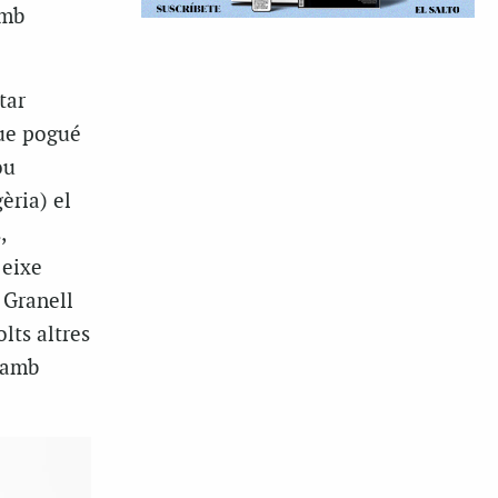
amb
tar
que pogué
ou
èria) el
,
 eixe
 Granell
lts altres
e amb