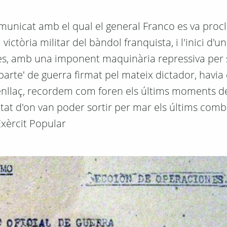
comunicat amb el qual el general Franco es va pro
ictòria militar del bàndol franquista, i l'inici d'u
es, amb una imponent maquinària repressiva per 
arte' de guerra firmat pel mateix dictador, havia 
senllaç, recordem com foren els últims moments d
iutat d'on van poder sortir per mar els últims com
Exèrcit Popular