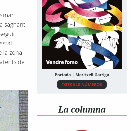
clamar
na sagnant
seguir
estat
e la zona
batents de
Portada | Meritxell Garriga
TOTS ELS NÚMEROS
La columna