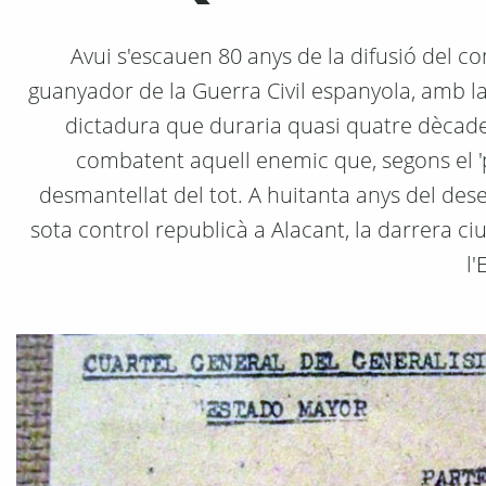
Avui s'escauen 80 anys de la difusió del 
guanyador de la Guerra Civil espanyola, amb la v
dictadura que duraria quasi quatre dècad
combatent aquell enemic que, segons el 'p
desmantellat del tot. A huitanta anys del de
sota control republicà a Alacant, la darrera c
l'