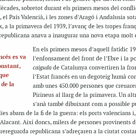
cades, sobretot durant els primers mesos del confli
 el País Valencià, i les zones d’Aragó i Andalusia sot
, a la primavera del 1939, l’avanç de les tropes fran
 republicana anava a inaugurar una nova etapa molt d
En els primers mesos d’aquell fatídic 19
ncés es va
l’enfonsament del front de l’Ebre i la p
onstant,
caiguda
de Catalunya convertiren la fr
que
l’Estat francés en un degoteig humà con
 de la
amb unes 450.000 persones que creuare
Pirineus al llarg de la primavera. Un alt
s’anà també dibuixant com a possible p
ies abans de la fi de la guerra: els ports valencians i,
’Alacant. Així doncs, milers de persones provinents d
a rereguarda republicana s’adreçaren a la ciutat costa