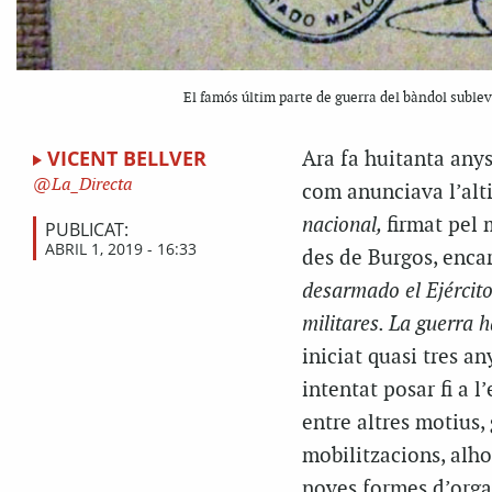
El famós últim parte de guerra del bàndol subleva
VICENT BELLVER
Ara fa huitanta anys,
La_Directa
com anunciava l’al
nacional,
firmat pel 
PUBLICAT:
ABRIL 1, 2019 - 16:33
des de Burgos, encar
desarmado el Ejército
militares. La guerra 
iniciat quasi tres an
intentat posar fi a l
entre altres motius,
mobilitzacions, alho
noves formes d’organ