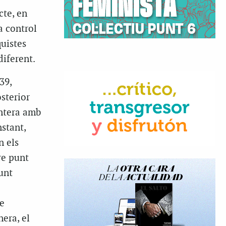
cte, en
a control
quistes
iferent.
39,
osterior
ontera amb
stant,
n els
re punt
unt
e
nera, el