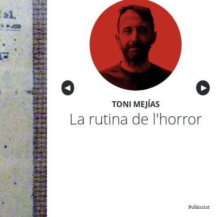
Anterior
◀︎
Sigu
▶︎
TONI MEJÍAS
La rutina de l'horror
Publicitat