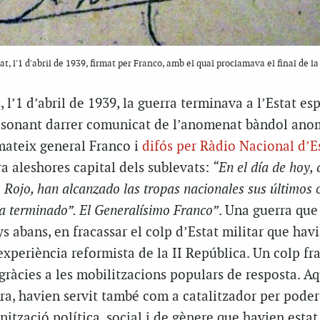
t, l'1 d'abril de 1939, firmat per Franco, amb el qual proclamava el final de la
 l’1 d’abril de 1939, la guerra terminava a l’Estat esp
tisonant darrer comunicat de l’anomenat bàndol ano
mateix general Franco i
difós per Ràdio Nacional d’
a aleshores capital dels sublevats:
“En el día de hoy, 
 Rojo, han alcanzado las tropas nacionales sus últimos o
ha terminado”. El Generalísimo Franco”
. Una guerra que
ys abans, en fracassar el colp d’Estat militar que hav
’experiència reformista de la II República. Un colp fra
 gràcies a les mobilitzacions populars de resposta. A
ra, havien servit també com a catalitzador per poder
ització política, social i de gènere que havien estat