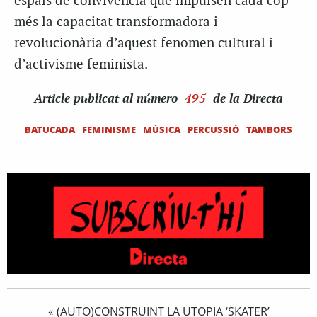
espais de convivència que impulsen cada cop
més la capacitat transformadora i
revolucionària d’aquest fenomen cultural i
d’activisme feminista.
Article
publicat al número
495
de la Directa
BATUCADA
FEMINISME
MÚSICA
PERCUSSIÓ
TAMBORS
(AUTO)CONSTRUINT LA UTOPIA ‘SKATER’
«