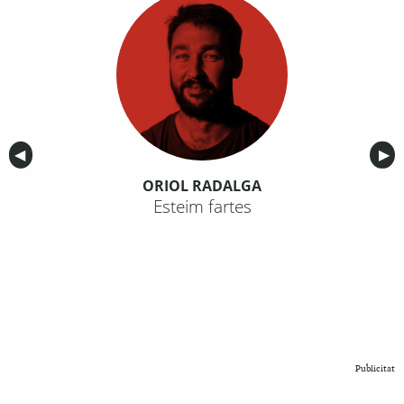
Anterior
◀︎
Sig
▶︎
ORIOL RADALGA
Esteim fartes
Publicitat