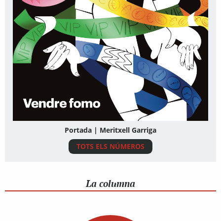
Portada | Meritxell Garriga
TOTS ELS NÚMEROS
La columna