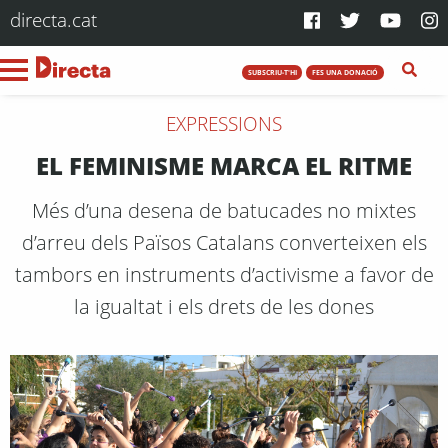
directa.cat
SUBSCRIU-T'HI
FES UNA DONACIÓ
EXPRESSIONS
EL FEMINISME MARCA EL RITME
Més d’una desena de batucades no mixtes
d’arreu dels Països Catalans converteixen els
tambors en instruments d’activisme a favor de
la igualtat i els drets de les dones