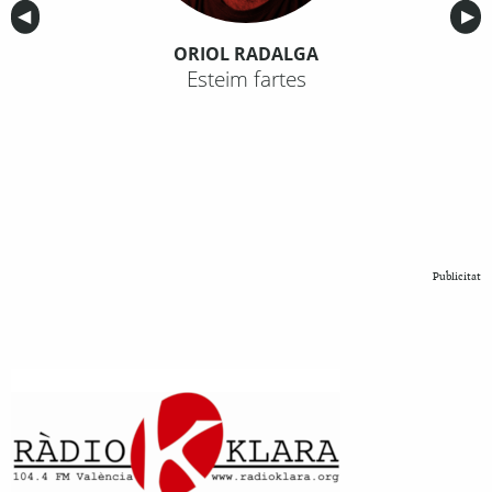
Anterior
◀︎
Sig
▶︎
ORIOL RADALGA
Esteim fartes
Publicitat