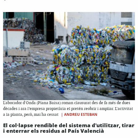
L'abocador d'Onda (Plana Baixa) roman clausurat des de fa més de dues
dècades i ara l’empresa propietària el pretén reobrir i ampliar. L’activitat
|
ANDREU ESTEBAN
a la planta, però, mai ha cessat
El col·lapse rendible del sistema d'utilitzar, tirar
i enterrar els residus al País Valencià