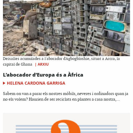
Deixalles acumulades a l'abocador d'Agbogbloshie, situat a Accra, la
|
ARXIU
capital de Ghana
L’abocador d’Europa és a Àfrica
HELENA CARDONA GARRIGA
Sabem on van a parar els nostres mòbils, neveres i ordinadors quan ja
no els volem? Haurien de ser reciclats en plantes a casa nostra,...