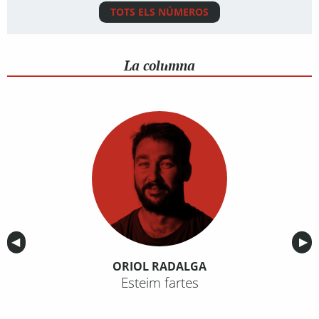
TOTS ELS NÚMEROS
La columna
Anterior
◀︎
Sig
▶︎
ORIOL RADALGA
Esteim fartes