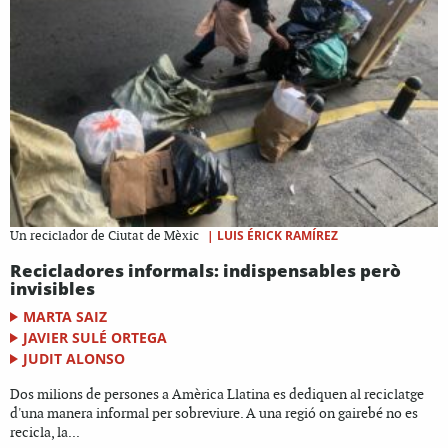
|
LUIS ÉRICK RAMÍREZ
Un reciclador de Ciutat de Mèxic
Recicladores informals: indispensables però
invisibles
MARTA SAIZ
JAVIER SULÉ ORTEGA
JUDIT ALONSO
Dos milions de persones a Amèrica Llatina es dediquen al reciclatge
d'una manera informal per sobreviure. A una regió on gairebé no es
recicla, la...