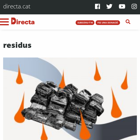
directa.cat
SUBSCRIU-T'HI
FES UNA DONACIÓ
residus