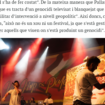
al s’ha de fer costat”. De la mateixa manera que Palla
ue es tracta d’un genocidi televisat i blanquejat qu
ilitar d’intervenció a nivell geopolític”. Així doncs,
“això no és un xou ni un festival, ja que s’està ges
per aquells que viuen on s’està produint un genocidi”.