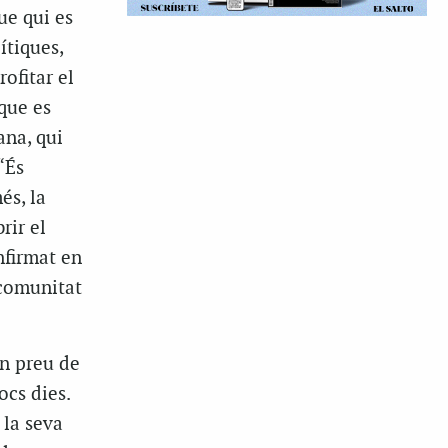
ue qui es
ítiques,
ofitar el
 que es
ana, qui
“És
és, la
rir el
firmat en
 comunitat
n preu de
ocs dies.
 la seva