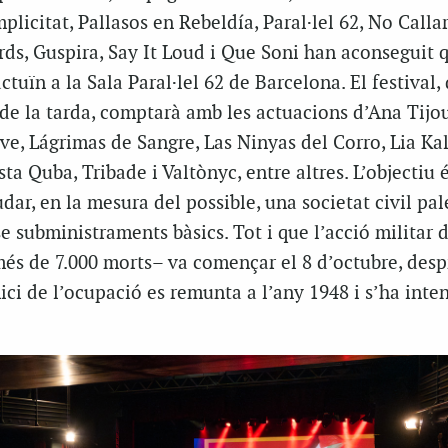
licitat, Pallasos en Rebeldía, Paral·lel 62, No Calla
s, Guspira, Say It Loud i Que Soni han aconseguit 
actuïn a la Sala Paral·lel 62 de Barcelona. El festival,
de la tarda, comptarà amb les actuacions d’Ana Tijo
ve, Lágrimas de Sangre, Las Ninyas del Corro, Lia Kal
ta Quba, Tribade i Valtònyc, entre altres. L’objectiu 
dar, en la mesura del possible, una societat civil pal
 subministraments bàsics. Tot i que l’acció militar d
més de 7.000 morts– va començar el 8 d’octubre, desp
ici de l’ocupació es remunta a l’any 1948 i s’ha intens