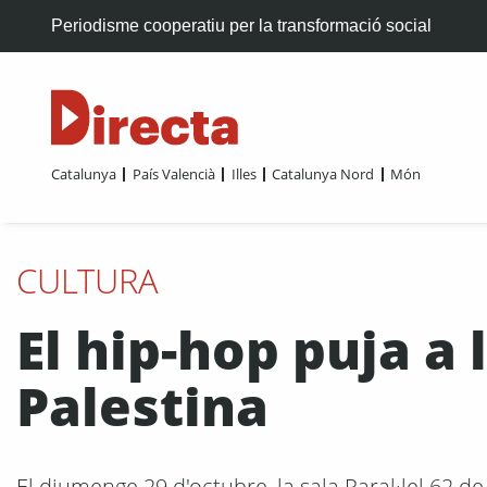
Periodisme cooperatiu per la transformació social
Catalunya
País Valencià
Illes
Catalunya Nord
Món
CULTURA
El hip-hop puja a 
Palestina
El diumenge 29 d'octubre, la sala Paral·lel 62 d