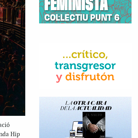
ació
anda Hip