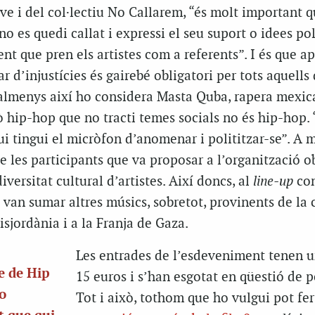
ve i del col·lectiu No Callarem, “és molt important q
o es quedi callat i expressi el seu suport o idees pol
nt que pren els artistes com a referents”. I és que apr
r d’injustícies és gairebé obligatori per tots aquells
 almenys així ho considera Masta Quba, rapera mexic
ò hip-hop que no tracti temes socials no és hip-hop. 
ui tingui el micròfon d’anomenar i polititzar-se”. A m
e les participants que va proposar a l’organització ob
iversitat cultural d’artistes. Així doncs, al
line-up
con
 van sumar altres músics, sobretot, provinents de la
isjordània i a la Franja de Gaza.
Les entrades de l’esdeveniment tenen u
e de Hip
15 euros i s’han esgotat en qüestió de p
No
Tot i això, tothom que ho vulgui pot fer