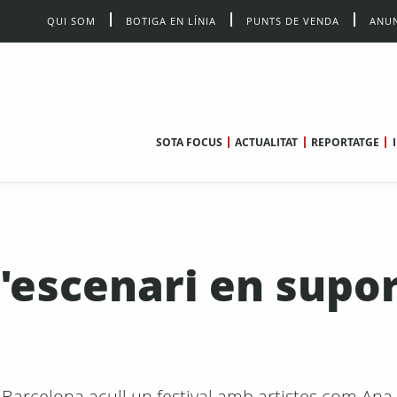
QUI SOM
BOTIGA EN LÍNIA
PUNTS DE VENDA
ANUN
SOTA FOCUS
ACTUALITAT
REPORTATGE
l'escenari en supor
e Barcelona acull un festival amb artistes com Ana 