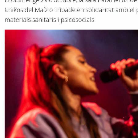
Chikos del Maíz o Tribade en solidaritat amb el 
materials sanitaris i psicosocials