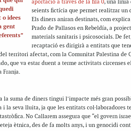
t que qui
aportació a través de la fila 0
, una línia
 quedi
seients fictícia que permet realitzar un 
t o idees
Els diners aniran destinats, com explica
a gent
Prado de Pallasos en Rebeldía, a projec
eferents”
materials sanitaris i psicosocials. De fet,
recaptació es dirigirà a entitats que te
el territori afectat, com la Comunitat Palestina de 
ado, que va estar duent a terme activitats circenses e
 Franja.
ta la suma de diners tingui l’impacte més gran possib
 i la seva lluita, ja que les entitats col·laboradores t
atastròfica. No Callarem assegura que “el govern israe
teja ètnica, des de fa molts anys, i un genocidi cont