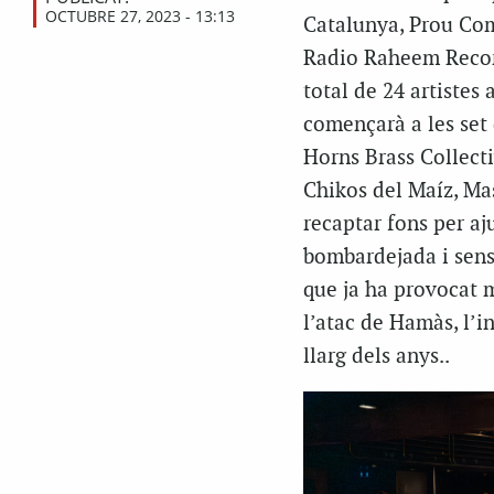
OCTUBRE 27, 2023 - 13:13
Catalunya, Prou Comp
Radio Raheem Record
total de 24 artistes 
començarà a les set 
Horns Brass Collecti
Chikos del Maíz, Mas
recaptar fons per aju
bombardejada i sense
que ja ha provocat 
l’atac de Hamàs, l’in
llarg dels anys..