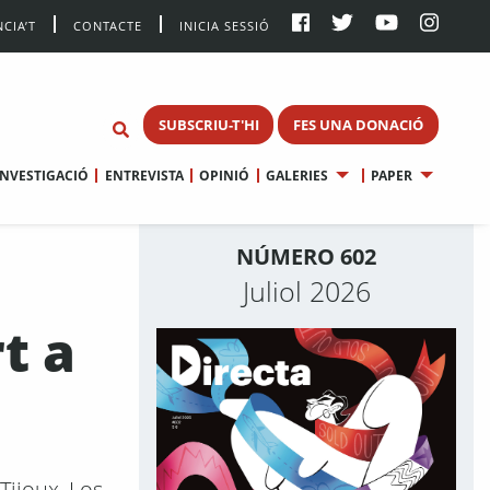
CIA’T
CONTACTE
INICIA SESSIÓ
SUBSCRIU-T'HI
FES UNA DONACIÓ
INVESTIGACIÓ
ENTREVISTA
OPINIÓ
GALERIES
PAPER
NÚMERO 602
Juliol 2026
t a
Tijoux, Los