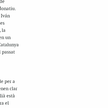
 de
donatiu.
 Iván
tes
 la
nen un
Catalunya
l passat
le per a
enen clar
lià està
ra el