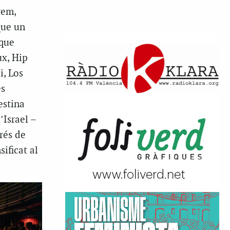
rem,
que un
 que
ux, Hip
i, Los
és
estina
’Israel –
rés de
ificat al