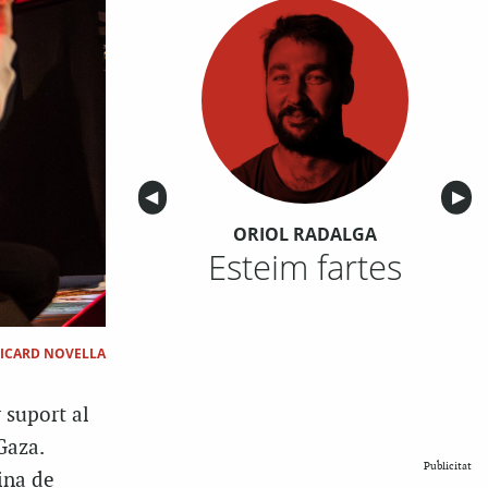
Anterior
◀︎
Sigu
▶︎
ORIOL RADALGA
Esteim fartes
ICARD NOVELLA
 suport al
Gaza.
Publicitat
ina de