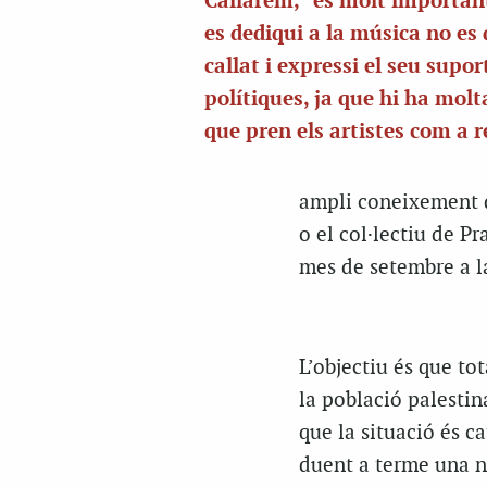
Callarem, “és molt importan
es dediqui a la música no es
callat i expressi el seu supor
polítiques, ja que hi ha molt
que pren els artistes com a r
ampli coneixement d
o el col·lectiu de Pr
mes de setembre a la
L’objectiu és que to
la població palestina
que la situació és c
duent a terme una ne