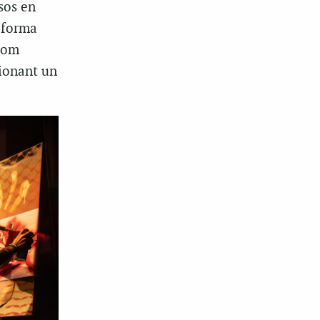
sos en
e forma
 com
tionant un