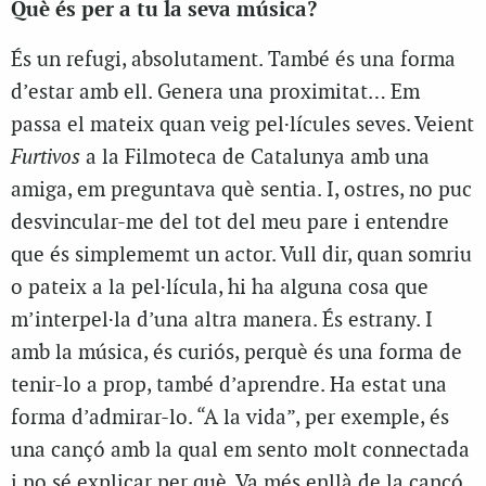
Què és per a tu la seva música?
És un refugi, absolutament. També és una forma
d’estar amb ell. Genera una proximitat… Em
passa el mateix quan veig pel·lícules seves. Veient
Furtivos
a la Filmoteca de Catalunya amb una
amiga, em preguntava què sentia. I, ostres, no puc
desvincular-me del tot del meu pare i entendre
que és simplememt un actor. Vull dir, quan somriu
o pateix a la pel·lícula, hi ha alguna cosa que
m’interpel·la d’una altra manera. És estrany. I
amb la música, és curiós, perquè és una forma de
tenir-lo a prop, també d’aprendre. Ha estat una
forma d’admirar-lo. “A la vida”, per exemple, és
una cançó amb la qual em sento molt connectada
i no sé explicar per què. Va més enllà de la cançó.