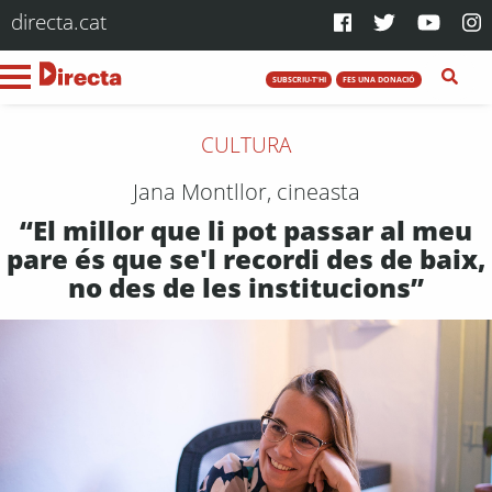
directa.cat
SUBSCRIU-T'HI
FES UNA DONACIÓ
CULTURA
Jana Montllor, cineasta
“El millor que li pot passar al meu
pare és que se'l recordi des de baix,
no des de les institucions”