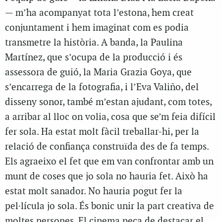
— m’ha acompanyat tota l’estona, hem creat
conjuntament i hem imaginat com es podia
transmetre la història. A banda, la Paulina
Martínez, que s’ocupa de la producció i és
assessora de guió, la Maria Grazia Goya, que
s’encarrega de la fotografia, i l’Eva Valiño, del
disseny sonor, també m’estan ajudant, com totes,
a arribar al lloc on volia, cosa que se’m feia difícil
fer sola. Ha estat molt fàcil treballar-hi, per la
relació de confiança construïda des de fa temps.
Els agraeixo el fet que em van confrontar amb un
munt de coses que jo sola no hauria fet. Això ha
estat molt sanador. No hauria pogut fer la
pel·lícula jo sola. És bonic unir la part creativa de
moltes persones. El cinema peca de destacar el