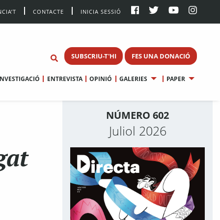
CIA’T
CONTACTE
INICIA SESSIÓ
SUBSCRIU-T'HI
FES UNA DONACIÓ
INVESTIGACIÓ
ENTREVISTA
OPINIÓ
GALERIES
PAPER
NÚMERO 602
Juliol 2026
gat