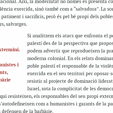
racional. Així, la modernitat no només es presenta c
lència exercida, sinó també com a “salvadora”. La so
patiment i sacrificis, però és pel bé propi dels poble
s, salvatges.
Si analitzem els atacs que enfronta el p
palestí des de la perspectiva que propo
xtermini.
podem advertir que reprodueixen la pr
moderna colonial. En els relats dominant
nistes i
poble palestí el responsable de la violè
nts,
exercida en el seu territori per oposar-s
bàrie
resistir al projecte de dominació liderat
Israel, sota la complicitat de les democ
qui resisteixen, els responsables del seu propi exterm
s’autodefineixen com a humanistes i garants de la pa
 defensen de la barbàrie.