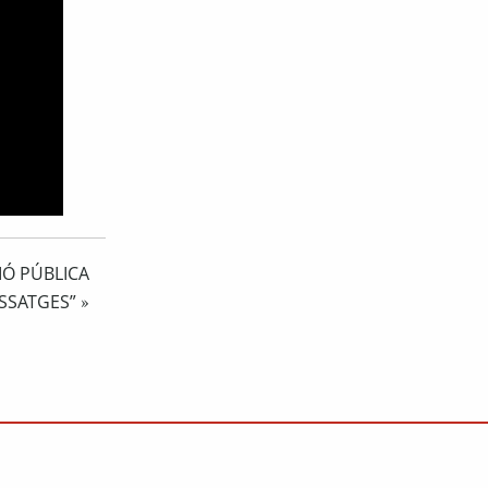
IÓ PÚBLICA
SSATGES”
»