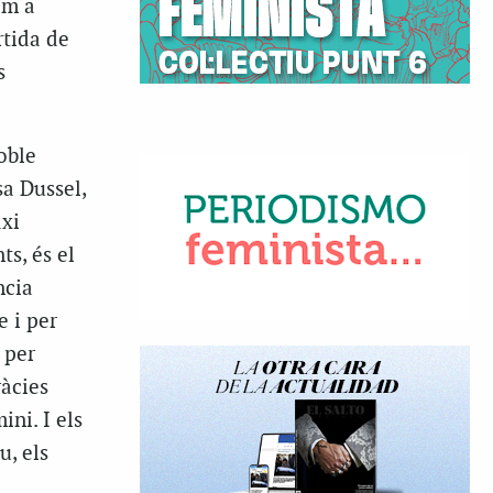
om a
rtida de
s
oble
sa Dussel,
axi
s, és el
ncia
e i per
 per
ràcies
ini. I els
u, els