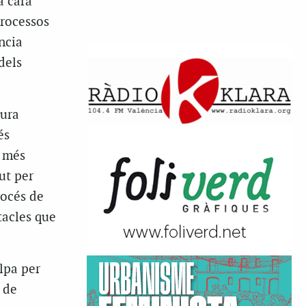
a cara
processos
ncia
dels
tura
és
s més
ut per
rocés de
tacles que
ulpa per
 de