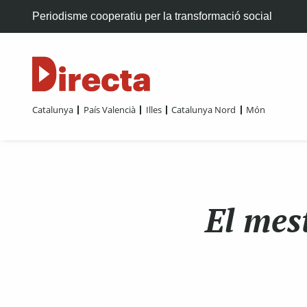
Periodisme cooperatiu per la transformació social
Catalunya
País Valencià
Illes
Catalunya Nord
Món
El mest