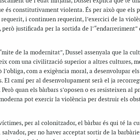
iscament de l’edat mitjana, Dussel explica que té un
que és constitutivament violenta. És per això que els 
equerit, i continuen requerint, l’exercici de la violè
, però justificada per la sortida de l’“endarreriment” 
l “mite de la modernitat”, Dussel assenyala que la cul
ix com una civilització superior a altres cultures, m
 l’obliga, com a exigència moral, a desenvolupar el
rs. El camí per al desenvolupament serà el ja recorreg
. Però quan els bàrbars s’oposen o es resisteixen al p
moderna pot exercir la violència per destruir els obs
íctimes, per al colonitzador, el bàrbar és qui té la c
i salvador, per no haver acceptat sortir de la barbàrie