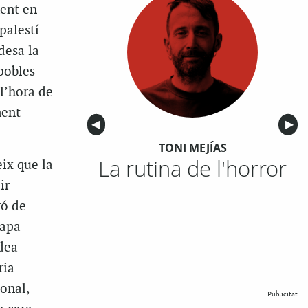
ment en
palestí
desa la
 pobles
l’hora de
ment
Anterior
◀︎
Sigu
▶︎
TONI MEJÍAS
La rutina de l'horror
eix que la
ir
ró de
tapa
idea
ria
onal,
Publicitat