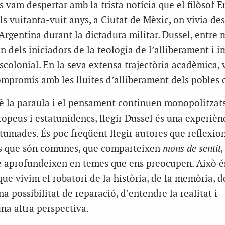
ns vam despertar amb la trista notícia que el filòsof E
ls vuitanta-vuit anys, a Ciutat de Mèxic, on vivia de
’Argentina durant la dictadura militar. Dussel, entre 
un dels iniciadors de la teologia de l’alliberament i 
scolonial. En la seva extensa trajectòria acadèmica, 
mpromís amb les lluites d’alliberament dels pobles 
è la paraula i el pensament continuen monopolitzats
opeus i estatunidencs, llegir Dussel és una experiènc
tumades. És poc freqüent llegir autores que reflexio
es que són comunes, que comparteixen
mons de sentit
e aprofundeixen en temes que ens preocupen. Això é
que vivim el robatori de la història, de la memòria, d
una possibilitat de reparació, d’entendre la realitat i
na altra perspectiva.