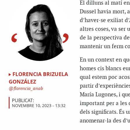
El dilluns al matí e
Dussel havia mort, a
d’haver-se exiliat d
altres coses, va ser 
de la perspectiva de
mantenir un ferm co
En un context en qu
homes cis blancs eur
FLORENCIA BRIZUELA
qual estem poc acos
GONZÁLEZ
partir d’experiènci
florencia_anab
María Lugones, i qu
PUBLICAT:
important per a les 
NOVEMBRE 10, 2023 - 13:32
dels significats. És 
anomenar-la des d’u