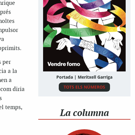
nrique
sprés
moltes
impulsor
va
oprimits.
 per
ia a la
Portada | Meritxell Garriga
nen a
TOTS ELS NÚMEROS
,
com diria
s
el temps,
La columna