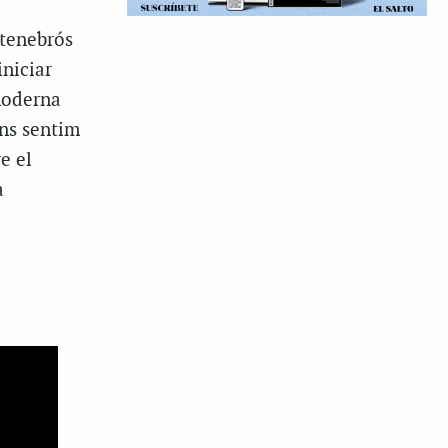
 tenebrós
iniciar
 moderna
ens sentim
e el
a