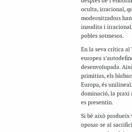
després de l’endorm
oculta, irracional, 
modernitzadors han r
inaudita i irracional
pobles sotmesos.
En la seva crítica a
europea s’autodefine
desenvolupada. Això
primitius, els bàrba
Europa, és unilineal
dominació, la praxi 
es presentin.
Si bé això produeix v
oposar-se al sacrific