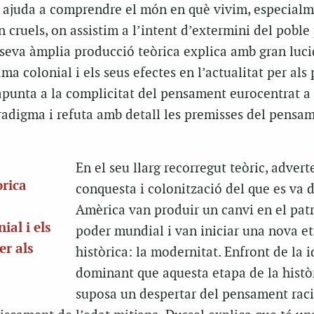
s ajuda a comprendre el món en què vivim, especial
cruels, on assistim a l’intent d’extermini del poble 
a seva àmplia producció teòrica explica amb gran luci
ma colonial i els seus efectes en l’actualitat per als
apunta a la complicitat del pensament eurocentrat a 
radigma i refuta amb detall les premisses del pensa
En el seu llarg recorregut teòric, advert
òrica
conquesta i colonització del que es va d
Amèrica van produir un canvi en el pat
ial i els
poder mundial i van iniciar una nova e
er als
històrica: la modernitat. Enfront de la 
dominant que aquesta etapa de la histò
suposa un despertar del pensament raci