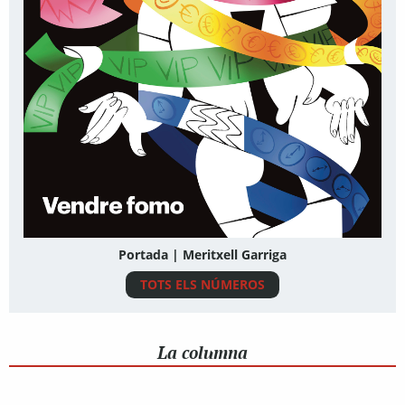
Portada | Meritxell Garriga
TOTS ELS NÚMEROS
La columna