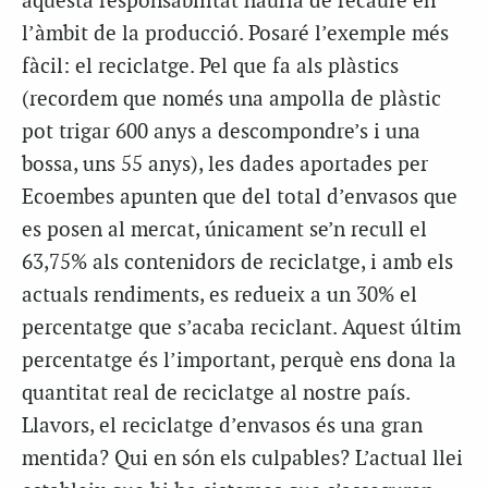
aquesta responsabilitat hauria de recaure en
l’àmbit de la producció. Posaré l’exemple més
fàcil: el reciclatge. Pel que fa als plàstics
(recordem que només una ampolla de plàstic
pot trigar 600 anys a descompondre’s i una
bossa, uns 55 anys), les dades aportades per
Ecoembes apunten que del total d’envasos que
es posen al mercat, únicament se’n recull el
63,75% als contenidors de reciclatge, i amb els
actuals rendiments, es redueix a un 30% el
percentatge que s’acaba reciclant. Aquest últim
percentatge és l’important, perquè ens dona la
quantitat real de reciclatge al nostre país.
Llavors, el reciclatge d’envasos és una gran
mentida? Qui en són els culpables? L’actual llei