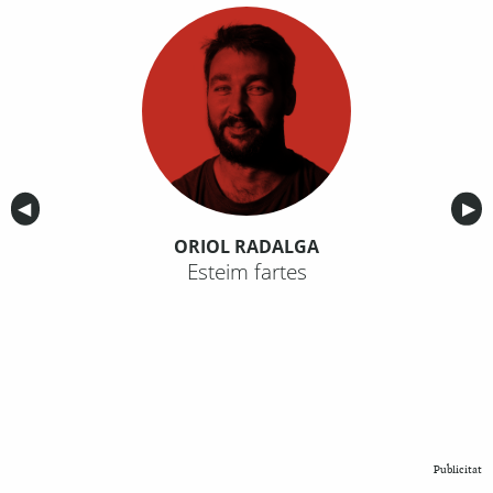
Anterior
◀︎
Sig
▶︎
ORIOL RADALGA
Esteim fartes
Publicitat