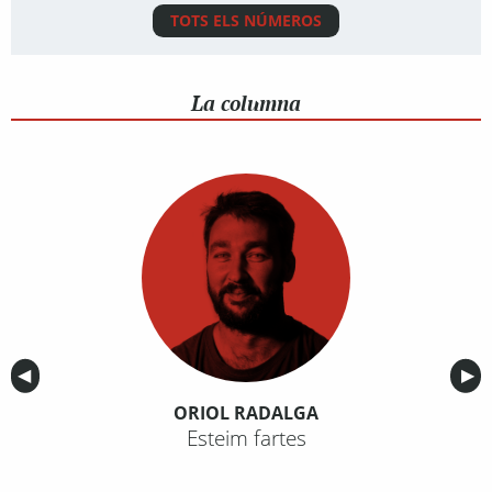
TOTS ELS NÚMEROS
La columna
Anterior
◀︎
Sig
▶︎
ORIOL RADALGA
Esteim fartes