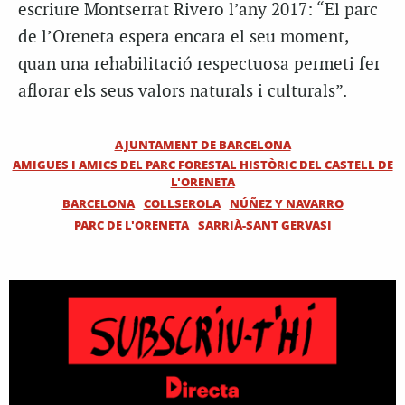
escriure Montserrat Rivero l’any 2017: “El parc
de l’Oreneta espera encara el seu moment,
quan una rehabilitació respectuosa permeti fer
aflorar els seus valors naturals i culturals”.
AJUNTAMENT DE BARCELONA
AMIGUES I AMICS DEL PARC FORESTAL HISTÒRIC DEL CASTELL DE
L'ORENETA
BARCELONA
COLLSEROLA
NÚÑEZ Y NAVARRO
PARC DE L'ORENETA
SARRIÀ-SANT GERVASI