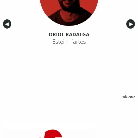
Anterior
◀︎
Sig
▶︎
ORIOL RADALGA
Esteim fartes
Publicitat