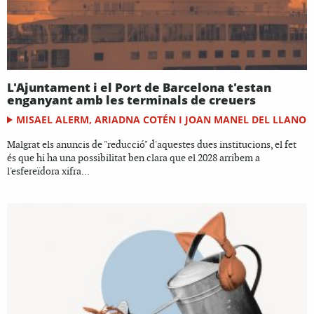
L'Ajuntament i el Port de Barcelona t'estan
enganyant amb les terminals de creuers
MISAEL ALERM, ARIADNA COTÉN I JOAN MANEL DEL LLANO
Malgrat els anuncis de "reducció" d'aquestes dues institucions, el fet
és que hi ha una possibilitat ben clara que el 2028 arribem a
l'esfereïdora xifra...