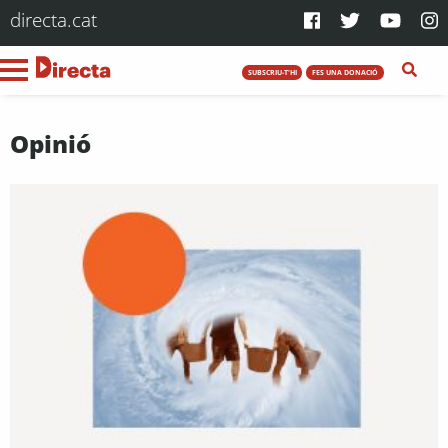
directa.cat
SUBSCRIU-T'HI
FES UNA DONACIÓ
Opinió