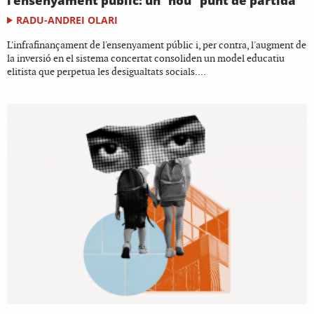
l’ensenyament públic: un “nou” punt de partida
RADU-ANDREI OLARI
L'infrafinançament de l'ensenyament públic i, per contra, l'augment de
la inversió en el sistema concertat consoliden un model educatiu
elitista que perpetua les desigualtats socials....