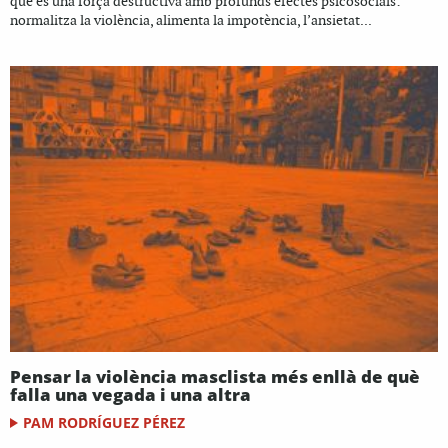
que és una força destructiva amb profunds efectes psicosocials:
normalitza la violència, alimenta la impotència, l’ansietat...
Pensar la violència masclista més enllà de què
falla una vegada i una altra
PAM RODRÍGUEZ PÉREZ