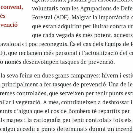
 conveni,
voluntaris com les Agrupacions de Def
més
Forestal (ADF). Malgrat la importància 
evenció
que estan adquirint per lluitar contra 
que cada vegada és més potent, aquests
ravalorats i poc reconeguts. És el cas dels Equips de
F), que reclamen més personal i l’actualització del c
no només desenvolupen tasques de prevenció.
la seva feina en dues grans campanyes: hivern i esti
 principalment a fer tasques de prevenció. Una de l
remes controlades, que serveixen per tenir punts est
ollar i vegetació. A més, contribueixen a desbrossar i
punts d’aigua que el cos de Bombers té repartits per
ls mapes i la cartografia per tenir controlats tots el
 calgui accedir a punts determinats durant un incendi