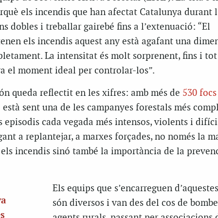
què els incendis que han afectat Catalunya durant l’
ns dobles i treballar gairebé fins a l’extenuació: “El
nen els incendis aquest any està agafant una dime
etament. La intensitat és molt sorprenent, fins i tot 
 el moment ideal per controlar-los”.
ón queda reflectit en les xifres: amb més de
530 focs
2 està sent una de les campanyes forestals més comp
s episodis cada vegada més intensos, violents i difíci
gant a replantejar, a marxes forçades, no només la m
 els incendis sinó també la importància de la prevenc
Els equips que s’encarreguen d’aqueste
va
són diversos i van des del cos de bomber
és
agents rurals, passant per associacions 