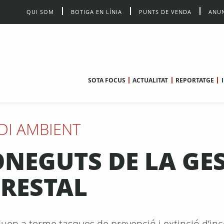
QUI SOM
BOTIGA EN LÍNIA
PUNTS DE VENDA
ANUN
SOTA FOCUS
ACTUALITAT
REPORTATGE
DI AMBIENT
NEGUTS DE LA GE
RESTAL
duen a terme tasques de prevenció i extinció d’inc