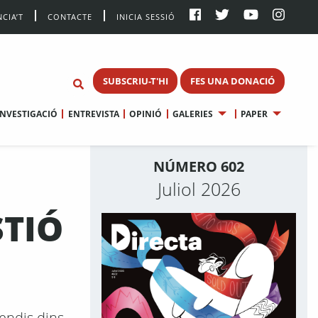
CIA’T
CONTACTE
INICIA SESSIÓ
SUBSCRIU-T'HI
FES UNA DONACIÓ
INVESTIGACIÓ
ENTREVISTA
OPINIÓ
GALERIES
PAPER
NÚMERO 602
Juliol 2026
STIÓ
endis dins