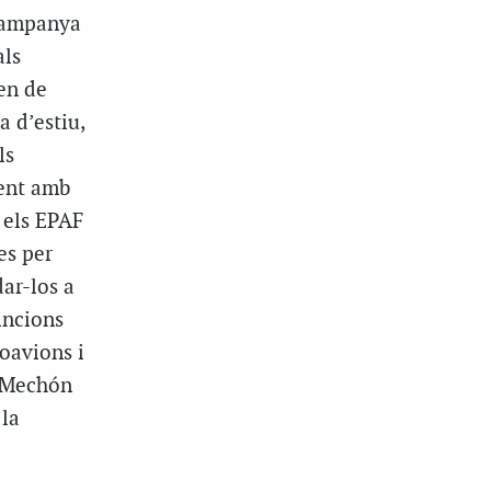
 campanya
als
en de
 d’estiu,
ls
ment amb
 els EPAF
es per
ar-los a
incions
oavions i
. Mechón
 la