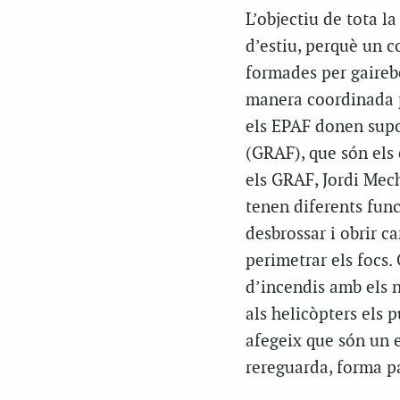
L’objectiu de tota l
d’estiu, perquè un c
formades per gairebé
manera coordinada pe
els EPAF donen supo
(GRAF), que són els 
els GRAF, Jordi Mech
tenen diferents fun
desbrossar i obrir c
perimetrar els focs.
d’incendis amb els n
als helicòpters els 
afegeix que són un e
rereguarda, forma p