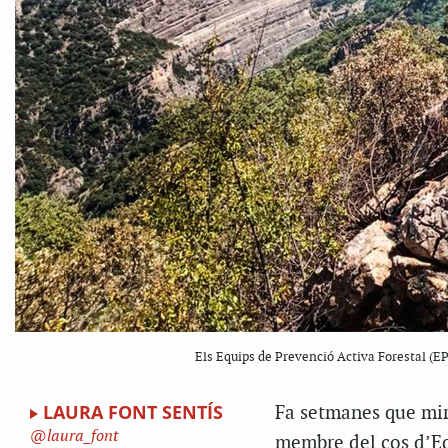
Els Equips de Prevenció Activa Forestal (E
LAURA FONT SENTÍS
Fa setmanes que mi
laura_font
membre del cos d’Equ