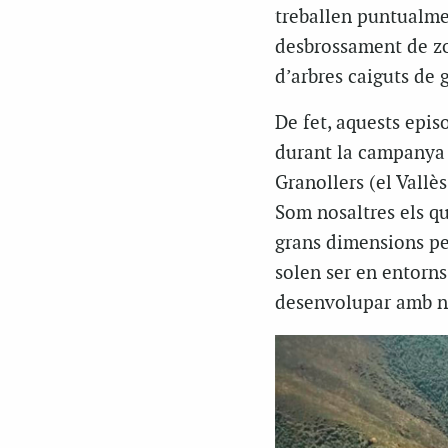
treballen puntualmen
desbrossament de zon
d’arbres caiguts de 
De fet, aquests epis
durant la campanya 
Granollers (el Vallè
Som nosaltres els qu
grans dimensions pel
solen ser en entorns
desenvolupar amb no