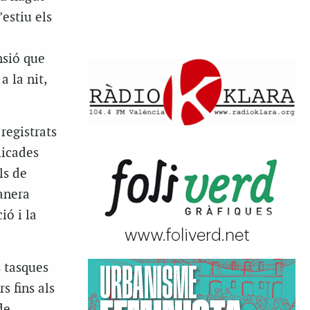
estiu els
nsió que
a la nit,
registrats
licades
ls de
anera
ió i la
s tasques
s fins als
de