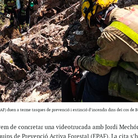
PAF) duen a terme tasques de prevenció i extinció d’incendis dins del cos de
rem de concretar una videotrucada amb Jordi Mechó
ips de Prevenció Activa Forestal (EPAF). La cita s’