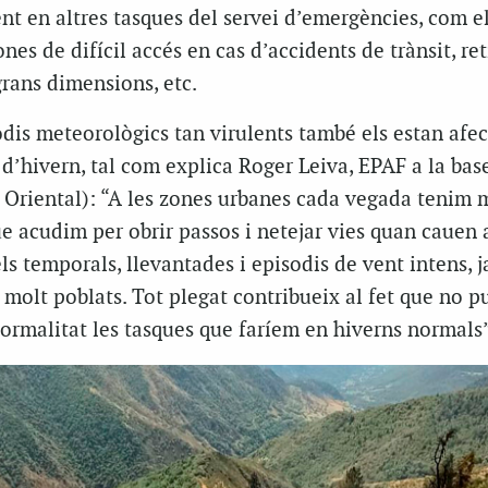
t en altres tasques del servei d’emergències, com e
es de difícil accés en cas d’accidents de trànsit, re
grans dimensions, etc.
odis meteorològics tan virulents també els estan afe
d’hivern, tal com explica Roger Leiva, EPAF a la bas
s Oriental): “A les zones urbanes cada vegada tenim m
e acudim per obrir passos i netejar vies quan cauen 
s temporals, llevantades i episodis de vent intens, j
 molt poblats. Tot plegat contribueix al fet que no 
rmalitat les tasques que faríem en hiverns normals”