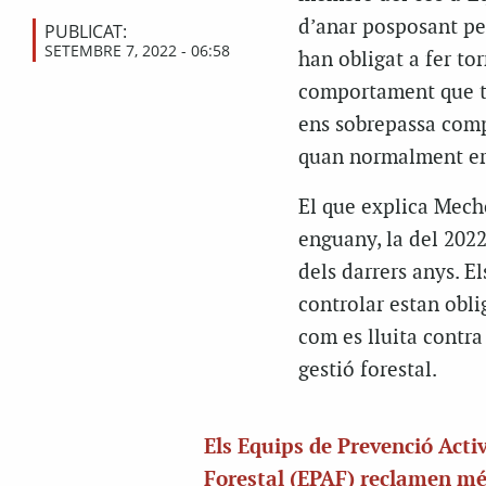
d’anar posposant per
PUBLICAT:
SETEMBRE 7, 2022 - 06:58
han obligat a fer tor
comportament que te
ens sobrepassa compl
quan normalment era
El que explica Mech
enguany, la del 202
dels darrers anys. El
controlar estan obli
com es lluita contra
gestió forestal.
Els Equips de Prevenció Acti
Forestal (EPAF) reclamen m