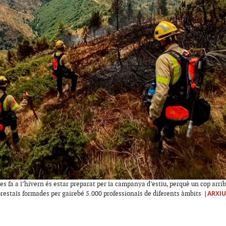
e es fa a l’hivern és estar preparat per la campanya d’estiu, perquè un cop arri
|ARXIU
restals formades per gairebé 5.000 professionals de diferents àmbits