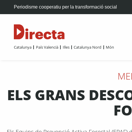
Periodisme cooperatiu per la transformació social
Catalunya
País Valencià
Illes
Catalunya Nord
Món
ME
ELS GRANS DESCO
FO
Els Equips de Prevenció Activa Forestal (EPAF) 