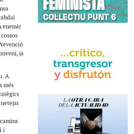
ensa
cabdal
un enemic
 cossos
 Prevenció
onveni, ja
u. A
es més
ratègics
 netejar
s camins
 i