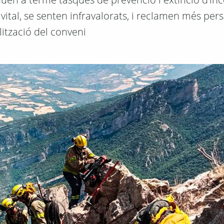
ital, se senten infravalorats, i reclamen més pers
alització del conveni