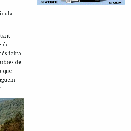
l
tirada
ctant
e de
és feina.
arbres de
a que
puguem
.