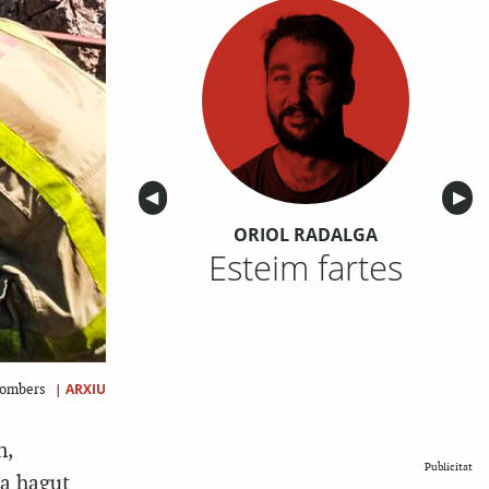
Anterior
◀︎
Sigu
▶︎
ORIOL RADALGA
Esteim fartes
|
ARXIU
 Bombers
n,
Publicitat
ha hagut