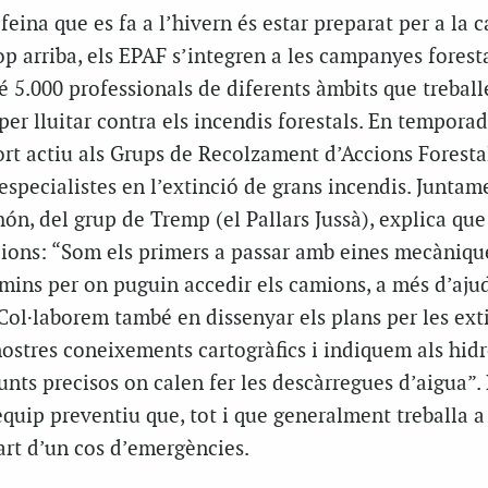
a feina que es fa a l’hivern és estar preparat per a la
op arriba, els EPAF s’integren a les campanyes forest
 5.000 professionals de diferents àmbits que treball
r lluitar contra els incendis forestals. En temporada
rt actiu als Grups de Recolzament d’Accions Foresta
especialistes en l’extinció de grans incendis. Junta
ón, del grup de Tremp (el Pallars Jussà), explica que
cions: “Som els primers a passar amb eines mecàniqu
amins per on puguin accedir els camions, a més d’ajud
 Col·laborem també en dissenyar els plans per les ext
ostres coneixements cartogràfics i indiquem als hidr
punts precisos on calen fer les descàrregues d’aigua”
quip preventiu que, tot i que generalment treballa a
art d’un cos d’emergències.