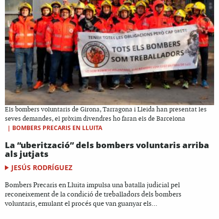
Els bombers voluntaris de Girona, Tarragona i Lleida han presentat les
seves demandes, el pròxim divendres ho faran els de Barcelona
|
BOMBERS PRECARIS EN LLUITA
La “uberització” dels bombers voluntaris arriba
als jutjats
JESÚS RODRÍGUEZ
Bombers Precaris en Lluita impulsa una batalla judicial pel
reconeixement de la condició de treballadors dels bombers
voluntaris, emulant el procés que van guanyar els...