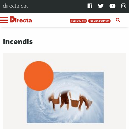
directa.cat
SUBSCRIU-T'HI
FES UNA DONACIÓ
incendis