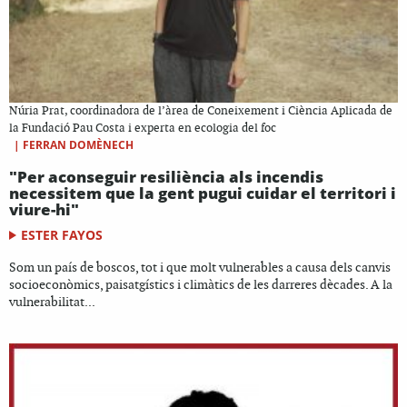
Núria Prat, coordinadora de l’àrea de Coneixement i Ciència Aplicada de
la Fundació Pau Costa i experta en ecologia del foc
|
FERRAN DOMÈNECH
"Per aconseguir resiliència als incendis
necessitem que la gent pugui cuidar el territori i
viure-hi"
ESTER FAYOS
Som un país de boscos, tot i que molt vulnerables a causa dels canvis
socioeconòmics, paisatgístics i climàtics de les darreres dècades. A la
vulnerabilitat...