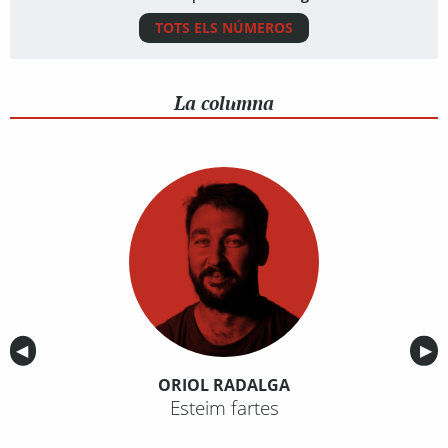
TOTS ELS NÚMEROS
La columna
Anterior
◀︎
Sig
▶︎
ORIOL RADALGA
Esteim fartes