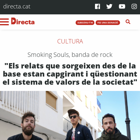
directa.cat
SUBSCRIU-T'HI
FES UNA DONACIÓ
CULTURA
Smoking Souls, banda de rock
"Els relats que sorgeixen des de la
base estan capgirant i qüestionant
el sistema de valors de la societat"