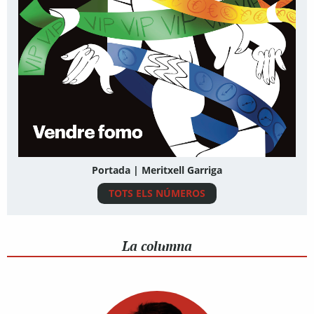
Portada | Meritxell Garriga
TOTS ELS NÚMEROS
La columna