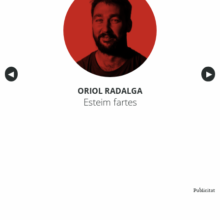
Anterior
◀︎
Sig
▶︎
ORIOL RADALGA
Esteim fartes
Publicitat