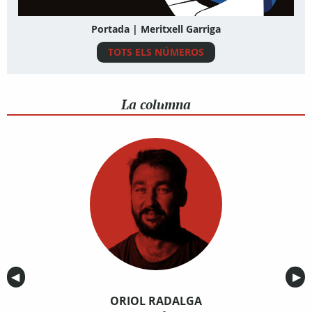
Portada | Meritxell Garriga
TOTS ELS NÚMEROS
La columna
Anterior
◀︎
Sig
▶︎
ORIOL RADALGA