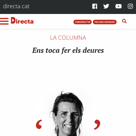
directa.cat
SUBSCRIU-T'HI
FES UNA DONACIÓ
LA COLUMNA
Ens toca fer els deures