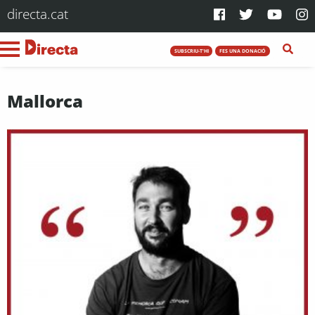
directa.cat
SUBSCRIU-T'HI
FES UNA DONACIÓ
Mallorca