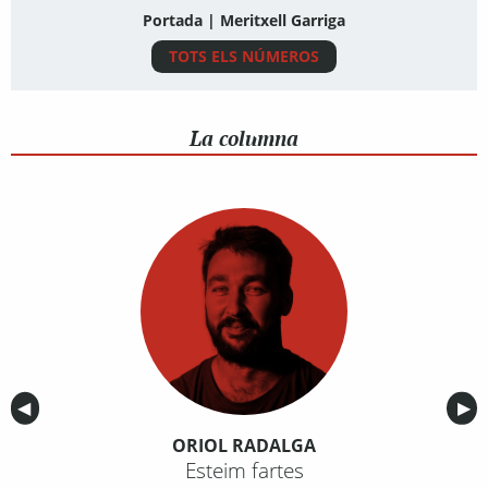
Portada | Meritxell Garriga
TOTS ELS NÚMEROS
La columna
Anterior
◀︎
Sig
▶︎
ORIOL RADALGA
Esteim fartes