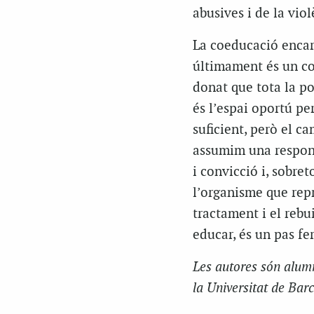
abusives i de la viol
La coeducació encara
últimament és un co
donat que tota la po
és l’espai oportú per
suficient, però el ca
assumim una respons
i convicció i, sobreto
l’organisme que repr
tractament i el rebu
educar, és un pas fe
Les autores són alumn
la Universitat de Barc