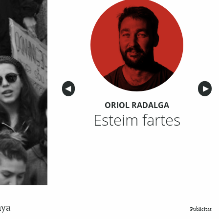
Anterior
◀︎
Sigu
▶︎
ORIOL RADALGA
Esteim fartes
nya
Publicitat