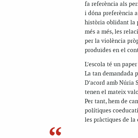
fa referència als p
i dóna preferència a
història oblidant la 
més a més, les relac
per la violència prò
produïdes en el cont
L’escola té un paper
La tan demandada pr
D’acord amb Núria So
tenen el mateix valo
Per tant, hem de cam
polítiques coeducativ
les pràctiques de la