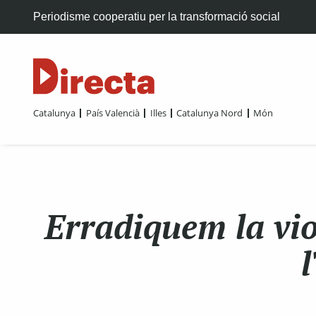
Periodisme cooperatiu per la transformació social
Catalunya
País Valencià
Illes
Catalunya Nord
Món
Erradiquem la vio
l