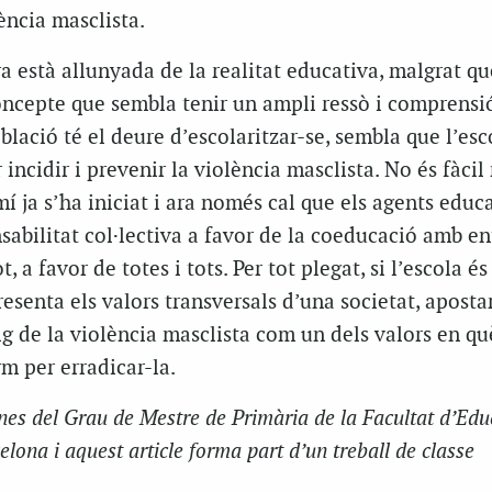
ència masclista.
 està allunyada de la realitat educativa, malgrat qu
ncepte que sembla tenir un ampli ressò i comprensió
blació té el deure d’escolaritzar-se, sembla que l’esc
 incidir i prevenir la violència masclista. No és fàcil 
mí ja s’ha iniciat i ara només cal que els agents educ
abilitat col·lectiva a favor de la coeducació amb e
t, a favor de totes i tots. Per tot plegat, si l’escola és
esenta els valors transversals d’una societat, aposta
ig de la violència masclista com un dels valors en qu
rm per erradicar-la.
es del Grau de Mestre de Primària de la Facultat d’Edu
elona i aquest article forma part d’un treball de classe