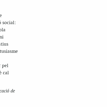
e
 social:
ola
ni
atius
ntusiasme
r pel
è cal
cació de