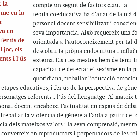
 la
compte un seguit de factors clau. La
sme en la
teoria coeducativa ha d’anar de la mà d
r
personal docent sensibilitzat i conscien
va en
seva importància. Això requereix una f
 fer ús de
orientada a l’autoconeixement per tal 
 joc, els
descobrir la pròpia endocultura i influè
nts i l’ús
externa. Els i les mestres hem de tenir l
capacitat de detectar el sexisme en la p
quotidiana, treballar l’educació emocion
 etapes educatives, i fer ús de la perspectiva de gène
personatges referents i l’ús del llenguatge. Al mateix 
sonal docent encabeixi l’actualitat en espais de debat
Treballar la violència de gènere a l’aula a partir del 
cia dels mateixos valors i la seva comprensió, mentr
 converteix en reproductors i perpetuadors de les re