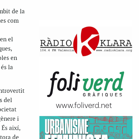
mbit de la
mes com
en el
ques,
oles en
és la
ntrovertit
s del
ocietat
gènere i
És així,
tora de