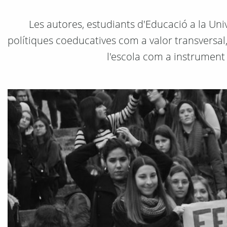
Les autores, estudiants d'Educació a la Uni
polítiques coeducatives com a valor transversal
l'escola com a instrument