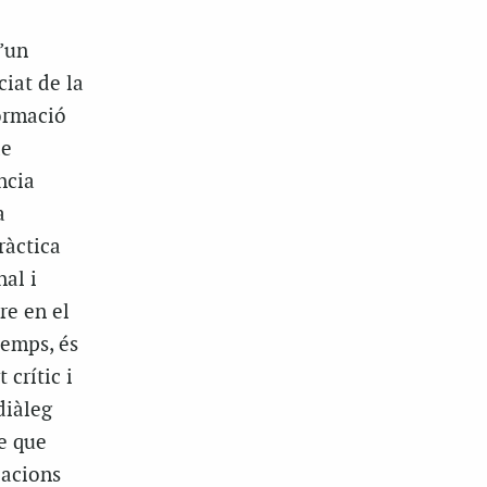
’un
ciat de la
ormació
de
ncia
a
ràctica
al i
re en el
temps, és
 crític i
diàleg
e que
lacions