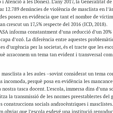
 i Atenció a les Dones). L’any 2017, la Generalitat de
ar 12.789 denúncies de violència de masclista en l’à
ades posen en evidència que tant el nombre de vícti
an crescut un 17,5% respecte del 2016 (ICD, 2018).
NASA informa constantment d’una reducció d’un 20% 
capa d’ozó. La diferència entre aquestes problemàti
 d’urgència per la societat, és el tracte que les esc
què arraconem un tema tan evident i transversal com 
 masclista a les aules –sovint considerat un tema co
 ens incomoda, perquè posa en evidència les mancance
a nostra tasca docent. L’escola, immersa dins d’una s
litza la transmissió de les normes preestablertes del 
s construccions socials androcèntriques i masclistes. 
 obviar que l’escola esdevé una institució reproduc