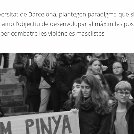
versitat de Barcelona, plantegen paradigma que si
, amb l'objectiu de desenvolupar al màxim les poss
 per combatre les violències masclistes