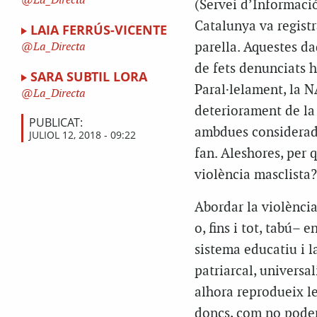
La_Directa
(Servei d’Informació
Catalunya va registr
LAIA FERRÚS-VICENTE
parella. Aquestes d
La_Directa
de fets denunciats h
SARA SUBTIL LORA
Paral·lelament, la 
La_Directa
deteriorament de la 
PUBLICAT:
ambdues considerades
JULIOL 12, 2018 - 09:22
fan. Aleshores, per 
violència masclista?
Abordar la violència
o, fins i tot, tabú–
sistema educatiu i l
patriarcal, universa
alhora reprodueix le
doncs, com no podem