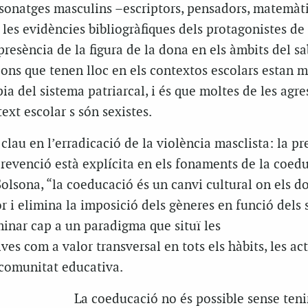
ersonatges masculins –escriptors, pensadors, matemàt
 les evidències bibliogràfiques dels protagonistes de 
presència de la figura de la dona en els àmbits del sab
ions que tenen lloc en els contextos escolars estan 
pia del sistema patriarcal, i és que moltes de les agre
ext escolar s són sexistes.
 clau en l’erradicació de la violència masclista: la pr
evenció està explícita en els fonaments de la coedu
lsona, “la coeducació és un canvi cultural on els d
r i elimina la imposició dels gèneres en funció dels 
inar cap a un paradigma que situï les
es com a valor transversal en tots els hàbits, les act
 comunitat educativa.
La coeducació no és possible sense teni