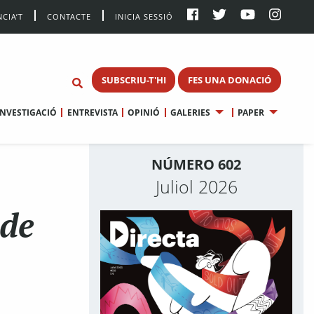
CIA’T
CONTACTE
INICIA SESSIÓ
SUBSCRIU-T'HI
FES UNA DONACIÓ
INVESTIGACIÓ
ENTREVISTA
OPINIÓ
GALERIES
PAPER
NÚMERO 602
Juliol 2026
 de