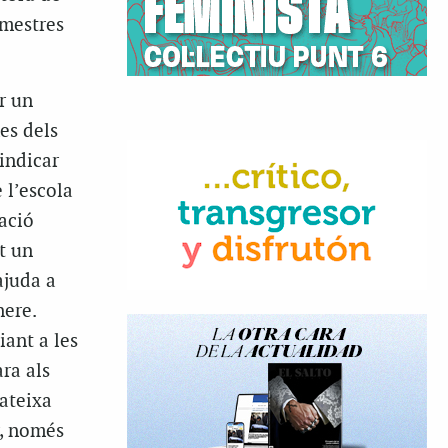
 mestres
r un
es dels
vindicar
 l’escola
pació
t un
ajuda a
nere.
iant a les
ra als
mateixa
r, només