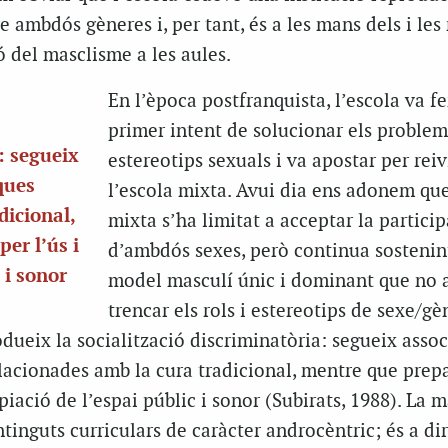
e ambdós gèneres i, per tant, és a les mans dels i les
ó del masclisme a les aules.
En l’època postfranquista, l’escola va fe
primer intent de solucionar els problem
: segueix
estereotips sexuals i va apostar per rei
ques
l’escola mixta. Avui dia ens adonem que
dicional,
mixta s’ha limitat a acceptar la partici
er l’ús i
d’ambdós sexes, però continua sostenin
 i sonor
model masculí únic i dominant que no 
trencar els rols i estereotips de sexe/gè
odueix la socialització discriminatòria: segueix assoc
lacionades amb la cura tradicional, mentre que prepa
opiació de l’espai públic i sonor (Subirats, 1988). La 
tinguts curriculars de caràcter androcèntric; és a di