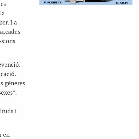
ics–
la
er. I a
marcades
ssions
evenció.
cació.
os gèneres
sexes”.
ituds i
r en