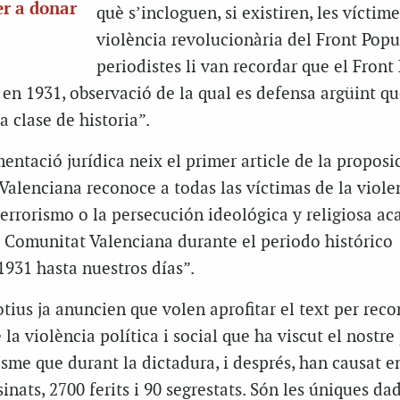
er a donar
què s’incloguen, si existiren, les víctime
violència revolucionària del Front Popul
periodistes li van recordar que el Front
 en 1931, observació de la qual es defensa argüint qu
 clase de historia”.
ntació jurídica neix el primer article de la proposi
Valenciana reconoce a todas las víctimas de la viole
l terrorismo o la persecución ideológica y religiosa ac
la Comunitat Valenciana durante el periodo histórico
931 hasta nuestros días”.
tius ja anuncien que volen aprofitar el text per reco
 la violència política i social que ha viscut el nostre 
isme que durant la dictadura, i després, han causat e
inats, 2700 ferits i 90 segrestats. Són les úniques da