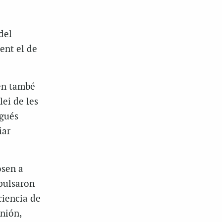
del
ent el de
en també
lei de les
agués
iar
osen a
mpulsaron
ciencia de
nión,