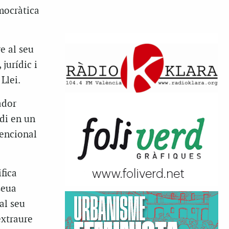
mocràtica
e al seu
jurídic i
Llei.
ador
di en un
tencional
fica
seua
al seu
extraure