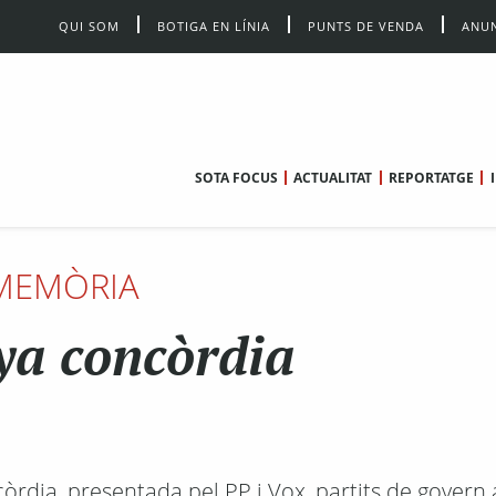
QUI SOM
BOTIGA EN LÍNIA
PUNTS DE VENDA
ANUN
SOTA FOCUS
ACTUALITAT
REPORTATGE
MEMÒRIA
ya concòrdia
còrdia, presentada pel PP i Vox, partits de govern 