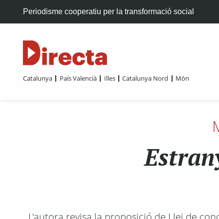
Periodisme cooperatiu per la transformació social
Catalunya
País Valencià
Illes
Catalunya Nord
Món
Estran
L'autora revisa la proposició de Llei de con