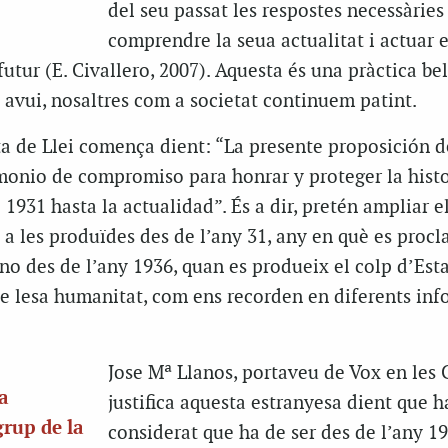
del seu passat les respostes necessàries
comprendre la seua actualitat i actuar e
utur (E. Civallero, 2007). Aquesta és una pràctica bel·
 avui, nosaltres com a societat continuem patint.
ta de Llei comença dient: “La presente proposición d
monio de compromiso para honrar y proteger la histo
1931 hasta la actualidad”. És a dir, pretén ampliar e
a les produïdes des de l’any 31, any en què es procl
no des de l’any 1936, quan es produeix el colp d’Estat
e lesa humanitat, com ens recorden en diferents inf
Jose Mª Llanos, portaveu de Vox en les C
a
justifica aquesta estranyesa dient que h
grup de la
considerat que ha de ser des de l’any 19