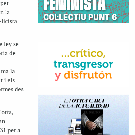
 per
n la
licista
e ley se
ria de
l
ama la
 i els
ormes des
orts,
an
31 per a