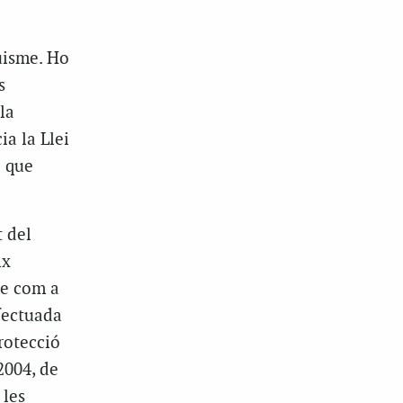
uisme. Ho
s
la
ia la Llei
l que
t del
ix
me com a
efectuada
protecció
2004, de
 les