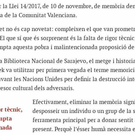
ar la Llei 14/2017, de 10 de novembre, de memòria de
ia de la Comunitat Valenciana.
fet no és cap novetat: compleixen el que van prometr
l que sí que és sorprenent és la falta de rigor tècnic, 
mpta aquesta pobra i malintencionada proposició de 
la Biblioteca Nacional de Sarajevo, el metge i histori
k va utilitzar per primera vegada el terme memorici
avant les Nacions Unides per definir la destrucció in
esor cultural dels adversaris.
Efectivament, eliminar la memòria signi
r tècnic,
desposseir un individu o un grup de la 
ompta
ferramenta principal per a donar sentit 
onada
present. Perquè l’ésser humà necessita 