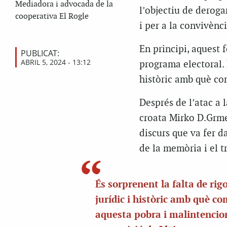
Mediadora i advocada de la
l’objectiu de derog
cooperativa El Rogle
i per a la convivènc
En principi, aquest 
PUBLICAT:
ABRIL 5, 2024 - 13:12
programa electoral. E
històric amb què co
Després de l’atac a 
croata Mirko D.Grme
discurs que va fer d
de la memòria i el tr
És sorprenent la falta de rigo
jurídic i històric amb què c
aquesta pobra i malintenci