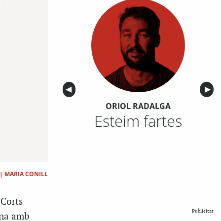
Anterior
◀︎
Sigu
▶︎
ORIOL RADALGA
Esteim fartes
|
MARIA CONILL
 Corts
Publicitat
ana amb