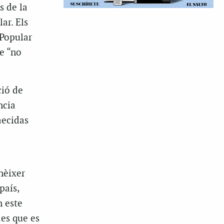
s de la
ar. Els
 Popular
e “no
ció de
ncia
aecidas
nèixer
país,
n este
des que es