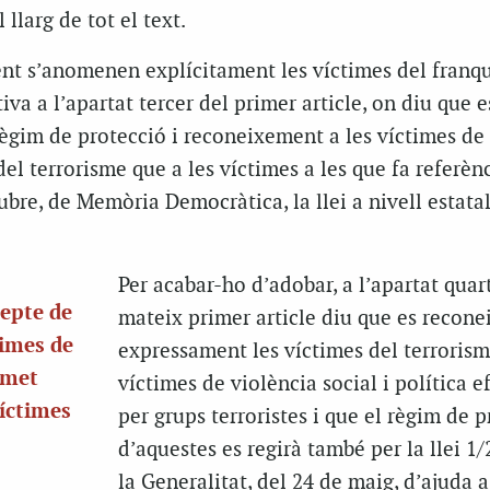
llarg de tot el text.
nt s’anomenen explícitament les víctimes del franq
va a l’apartat tercer del primer article, on diu que e
ègim de protecció i reconeixement a les víctimes de 
el terrorisme que a les víctimes a les que fa referènc
ubre, de Memòria Democràtica, la llei a nivell estata
Per acabar-ho d’adobar, a l’apartat quar
cepte de
mateix primer article diu que es recone
times de
expressament les víctimes del terroris
omet
víctimes de violència social i política 
íctimes
per grups terroristes i que el règim de 
d’aquestes es regirà també per la llei 1/
la Generalitat, del 24 de maig, d’ajuda a