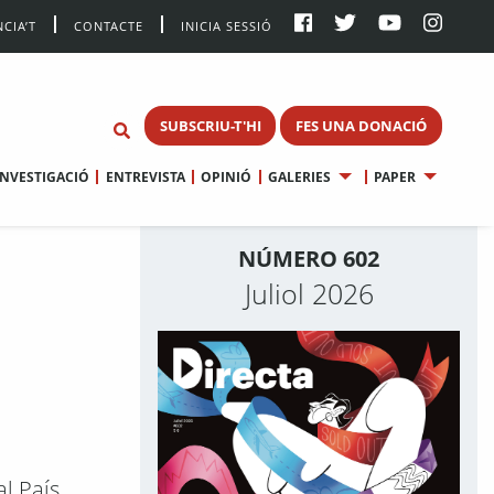
CIA’T
CONTACTE
INICIA SESSIÓ
SUBSCRIU-T'HI
FES UNA DONACIÓ
INVESTIGACIÓ
ENTREVISTA
OPINIÓ
GALERIES
PAPER
NÚMERO 602
Juliol 2026
al País