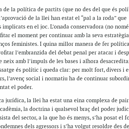
 de la política de partits (que no des del que és polít
l’aprovació de la llei han estat el “pal a la roda” que
 implicats en el joc. L’onada conservadora (no nomé
fitar el moment per continuar amb la seva estratègia
os feministes. I quina millor manera de fer polític
ofitar l’embranzida del debat penal per atacar i desp
e neix amb l’impuls de les bases i alhora desacredita
ssatge és polític i queda clar: per molt fort, divers i 
rers, l’avenç social i normatiu ha de continuar subordi
ntat el poder.
ca jurídica, la llei ha estat una eina complexa de pair
acadèmia, la doctrina i qualsevol braç del poder judic
ista del sector, a la que ho és menys, s’ha posat el f
ndemnes dels agressors i s’ha volgut resoldre des d