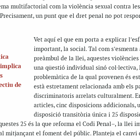
ema multifactorial com la violència sexual contra les
. Precisament, un punt que el dret penal no pot respo
Vet aquí el que em porta a explicar l’es
important, la social. Tal com s’esmenta 
tica
preàmbul de la llei, aquestes violències
, implica
una qüestió individual sinó col·lectiva, 
es
problemàtica de la qual provenen és est
ectiu de
està estretament relacionada amb els p
discriminatoris arrelats culturalment. E
articles, cinc disposicions addicionals, 
disposició transitòria única i 25 disposi
questes 25 és la que reforma el Codi Penal–, la llei i
al mitjançant el foment del públic. Planteja el canvi 