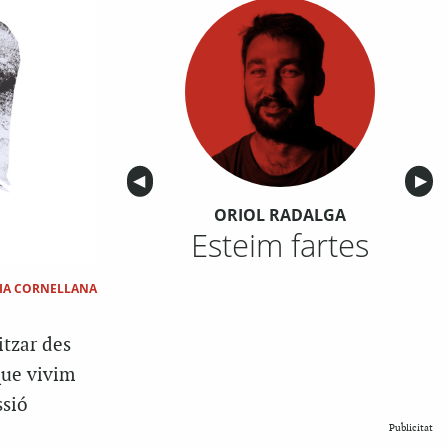
Anterior
◀︎
Sigu
▶︎
ORIOL RADALGA
Esteim fartes
CIA CORNELLANA
itzar des
 que vivim
ssió
Publicitat