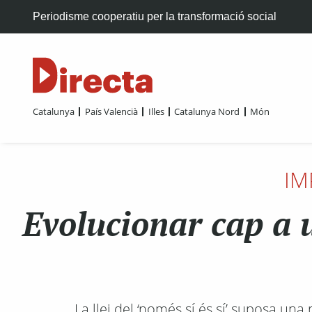
Periodisme cooperatiu per la transformació social
Catalunya
País Valencià
Illes
Catalunya Nord
Món
IM
Evolucionar cap a 
La llei del ‘només sí és sí’ suposa una 