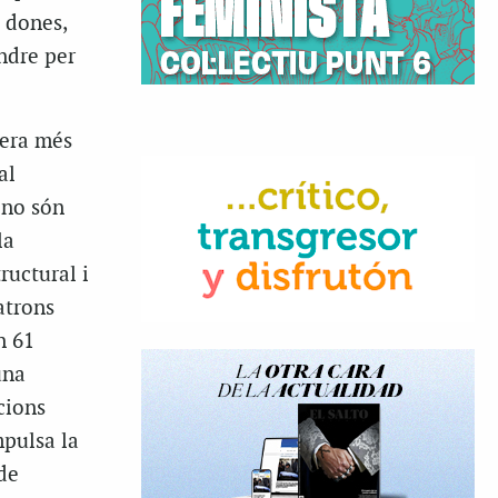
 dones,
ndre per
fera més
al
 no són
la
ructural i
atrons
n 61
una
cions
mpulsa la
de