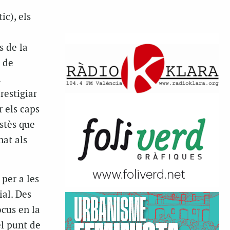
ic), els
s de la
 de
a
restigiar
r els caps
estès que
nat als
 per a les
ial. Des
ocus en la
el punt de