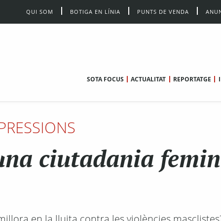
QUI SOM
BOTIGA EN LÍNIA
PUNTS DE VENDA
ANUN
SOTA FOCUS
ACTUALITAT
REPORTATGE
PRESSIONS
una ciutadania femin
millora en la lluita contra les violències masclistes