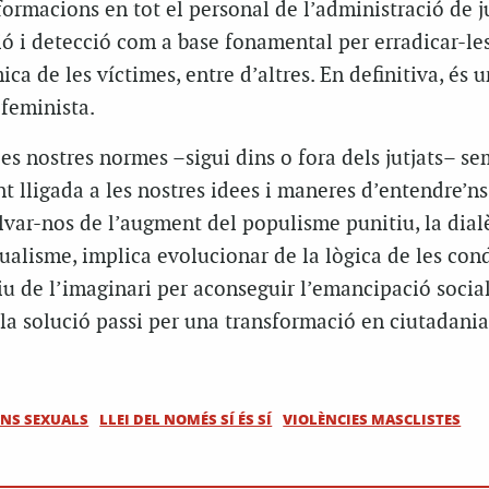
formacions en tot el personal de l’administració de ju
ó i detecció com a base fonamental per erradicar-le
a de les víctimes, entre d’altres. En definitiva, és 
 feminista.
les nostres normes –sigui dins o fora dels jutjats– s
t lligada a les nostres idees i maneres d’entendre’n
salvar-nos de l’augment del populisme punitiu, la dial
vidualisme, implica evolucionar de la lògica de les co
tiu de l’imaginari per aconseguir l’emancipació social
 la solució passi per una transformació en ciutadania
NS SEXUALS
LLEI DEL NOMÉS SÍ ÉS SÍ
VIOLÈNCIES MASCLISTES