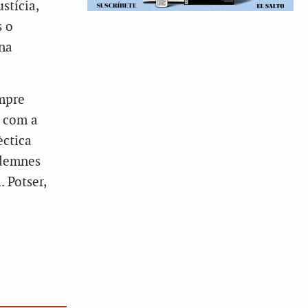
stícia,
s o
una
empre
s com a
èctica
ndemnes
. Potser,