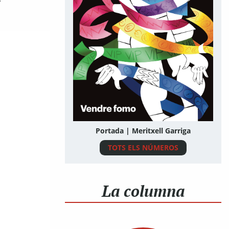
Portada | Meritxell Garriga
TOTS ELS NÚMEROS
La columna