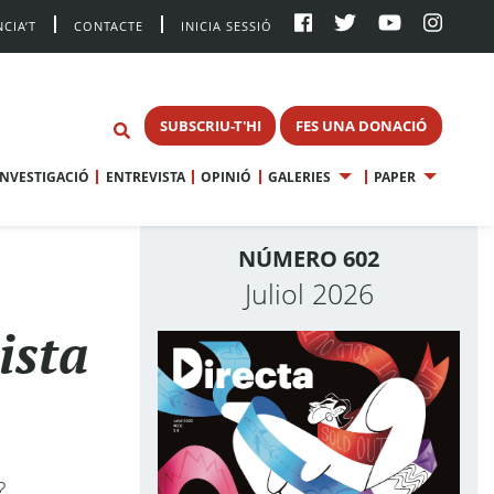
CIA’T
CONTACTE
INICIA SESSIÓ
SUBSCRIU-T'HI
FES UNA DONACIÓ
INVESTIGACIÓ
ENTREVISTA
OPINIÓ
GALERIES
PAPER
NÚMERO 602
Juliol 2026
ista
?