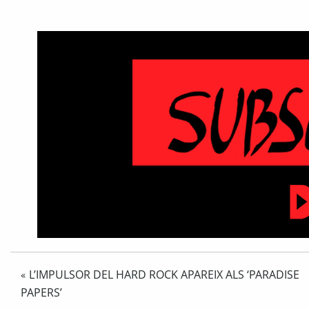
L’IMPULSOR DEL HARD ROCK APAREIX ALS ‘PARADISE
«
PAPERS’