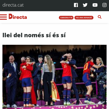
directa.cat
SUBSCRIU-T'HI
FES UNA DONACIÓ
llei del només sí és sí