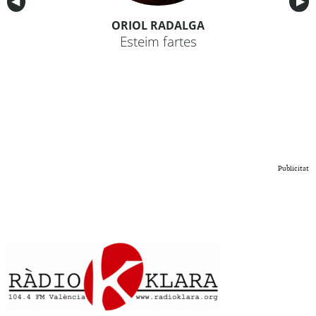
Anterior
◀︎
Sig
▶︎
ORIOL RADALGA
Esteim fartes
Publicitat