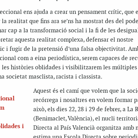
eccional ens ajuda a crear un pensament crític, que 
la realitat que fins ara se’ns ha mostrat des del pod
r cap a la transformació social i la fi de les desigual
etar aquesta realitat complexa, defensar el nostre
c i fugir de la pretensió d’una falsa objectivitat. Am
cional com a eina periodística, serem capaces de re
les històries oblidades i visibilitzarem les múltiples
 societat masclista, racista i classista.
Aquest és el camí que volem que la soci
cional
recórrega i nosaltres en volem formar pa
em
això, els dies 22, 28 i 29 de febrer, a La 
(Benimaclet, València), el nucli territori
lidades i
Directa
al País Valencià organitza amb 
estima una Escola Directa sobre period