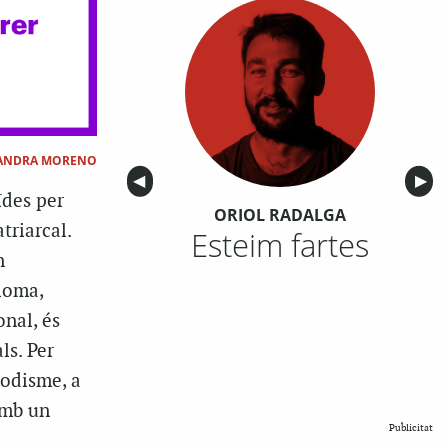
ANDRA MORENO
Anterior
◀︎
Sigu
▶︎
ïdes per
ORIOL RADALGA
triarcal.
Esteim fartes
n
dioma,
nal, és
ls. Per
odisme, a
amb un
Publicitat