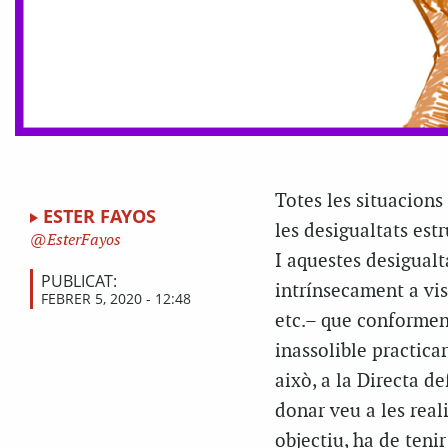
T
otes les situacions
ESTER FAYOS
les desigualtats est
EsterFayos
I aquestes desigualt
PUBLICAT:
intrínsecament a vis
FEBRER 5, 2020 - 12:48
etc.– que conformen 
inassolible practica
això, a la
Directa
def
donar veu a les real
objectiu, ha de teni