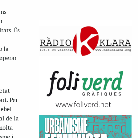
ens
er
tats. És
b la
cuperar
etat
rt. Per
Rebel
al de la
molta
isme i