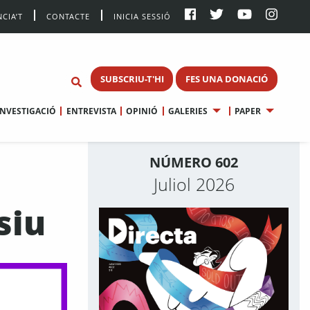
CIA’T
CONTACTE
INICIA SESSIÓ
SUBSCRIU-T'HI
FES UNA DONACIÓ
INVESTIGACIÓ
ENTREVISTA
OPINIÓ
GALERIES
PAPER
NÚMERO 602
Juliol 2026
siu