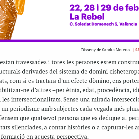
|
S
Disseny de Sandra Moreno
 estan travessades i totes les persones estem constru
ructurals derivades del sistema de domini cisheteropa
ats, com si es tractara d’un efecte dòmino, ens porte
ibilitzar-ne d’altres –per ètnia, edat, procedència, i
les interseccionalitats. Sense una mirada interseccio
r un periodisme amb subjectes cada vegada més plura
ensem que qualsevol persona que es dedique al peri
itats silenciades, a contar històries o a capturar-les 
r formació en aquesta perspectiva.