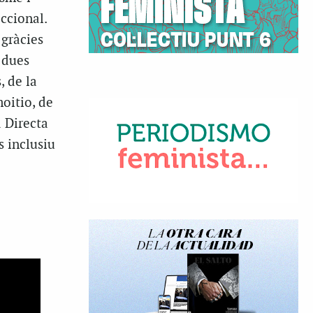
eccional.
 gràcies
e dues
, de la
oitio, de
 Directa
 inclusiu