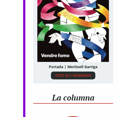
Portada | Meritxell Garriga
TOTS ELS NÚMEROS
La columna