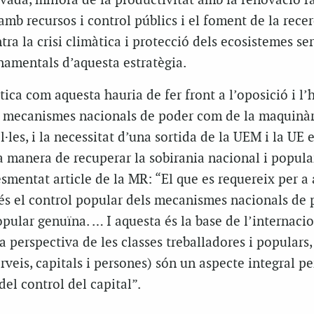
ivada, millora de la productivitat amb la renovació r
amb recursos i control públics i el foment de la recer
tra la crisi climàtica i protecció dels ecosistemes se
namentals d’aquesta estratègia.
ica com aquesta hauria de fer front a l’oposició i l’h
els mecanismes nacionals de poder com de la maquinà
·les, i la necessitat d’una sortida de la UEM i la UE e
ca manera de recuperar la sobirania nacional i popul
esmentat article de la MR: “El que es requereix per a
és el control popular dels mecanismes nacionals de 
popular genuïna. … I aquesta és la base de l’internaci
a perspectiva de les classes treballadores i populars,
rveis, capitals i persones) són un aspecte integral pe
 del control del capital”.