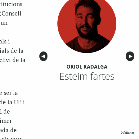
titucions
(Consell
 un
t
ls i
als de la
Anterior
◀︎
Sigu
▶︎
livi de la
ORIOL RADALGA
Esteim fartes
 ser la
de la UE i
l de
rimer
cada de
Publicitat