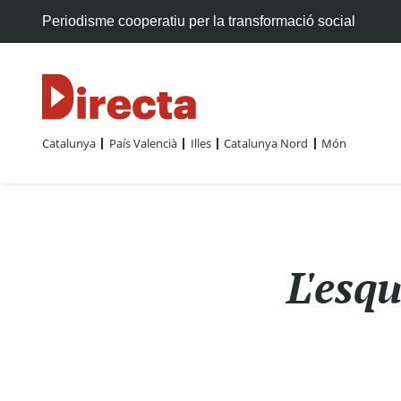
Periodisme cooperatiu per la transformació social
Catalunya
País Valencià
Illes
Catalunya Nord
Món
L'esq