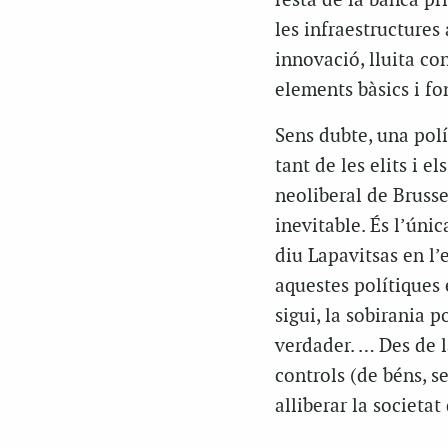
resta de la banca pr
les infraestructures 
innovació, lluita con
elements bàsics i fo
Sens dubte, una polít
tant de les elits i 
neoliberal de Brussel
inevitable. És l’úni
diu Lapavitsas en l’
aquestes polítiques 
sigui, la sobirania 
verdader. … Des de l
controls (de béns, se
alliberar la societat