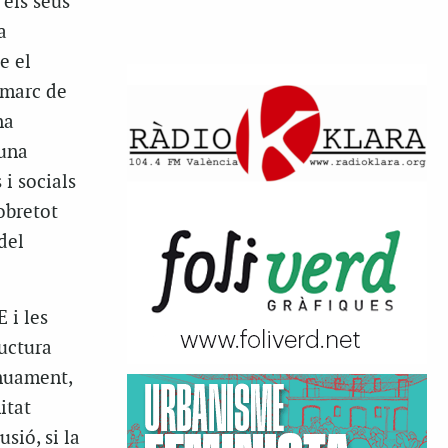
 els seus
a
e el
 marc de
na
 una
i socials
obretot
del
 i les
uctura
ènuament,
itat
sió, si la