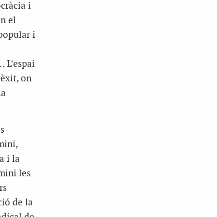
cràcia i
n el
popular i
… L’espai
èxit, on
ia
s
mini,
 i la
mini les
rs
ció de la