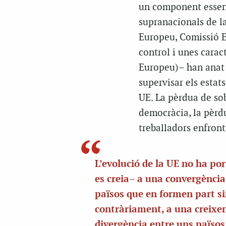
un component essenci
supranacionals de l
Europeu, Comissió E
control i unes cara
Europeu)– han anat 
supervisar els estat
UE. La pèrdua de sob
democràcia, la pèrdu
treballadors enfront
L’evolució de la UE no ha po
es creia– a una convergència
països que en formen part si
contràriament, a una creixe
divergència entre uns païso