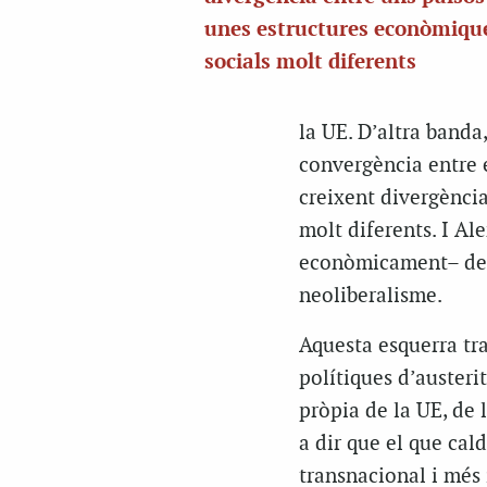
unes estructures econòmique
socials molt diferents
la UE. D’altra banda
convergència entre e
creixent divergènci
molt diferents. I A
econòmicament– de la
neoliberalisme.
Aquesta esquerra trad
polítiques d’austeri
pròpia de la UE, de 
a dir que el que cald
transnacional i més 