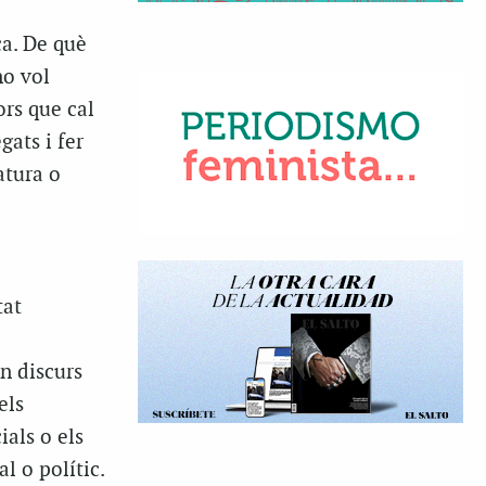
ca. De què
no vol
ors que cal
gats i fer
atura o
tat
un discurs
els
ials o els
l o polític.