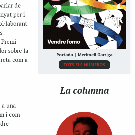
parlar de
nyat per i
ol·laborant
s
l Premi
dor sobre la
Portada | Meritxell Garriga
 dreta com a
TOTS ELS NÚMEROS
La columna
 a una
om i com
ndre