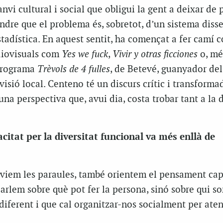
vi cultural i social que obligui la gent a deixar de 
ndre que el problema és, sobretot, d’un sistema disse
stadística. En aquest sentit, ha començat a fer camí c
diovisuals com
Yes we fuck
,
Vivir y otras ficciones
o, mé
programa
Trèvols de 4 fulles
, de Betevé, guanyador de
isió local. Centeno té un discurs crític i transforma
 una perspectiva que, avui dia, costa trobar tant a la
acitat per la diversitat funcional va més enllà de
viem les paraules, també orientem el pensament cap
 parlem sobre què pot fer la persona, sinó sobre qui s
iferent i que cal organitzar-nos socialment per ate