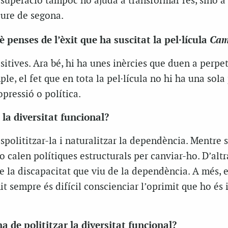
 superació tampoc no ajuda a transformar res, sinó a
ure de segona.
Cam
è penses de l’èxit que ha suscitat la pel·lícula
itives. Ara bé, hi ha unes inèrcies que duen a perpet
ple, el fet que en tota la pel·lícula no hi ha una sola
opressió o política.
 la diversitat funcional?
spolititzar-la i naturalitzar la dependència. Mentre 
 calen polítiques estructurals per canviar-ho. D’altr
de la discapacitat que viu de la dependència. A més, 
t sempre és difícil conscienciar l’oprimit que ho és 
 de polititzar la diversitat funcional?