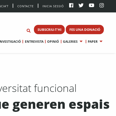
CIA’T
CONTACTE
INICIA SESSIÓ
SUBSCRIU-T'HI
FES UNA DONACIÓ
INVESTIGACIÓ
ENTREVISTA
OPINIÓ
GALERIES
PAPER
versitat funcional
que generen espais