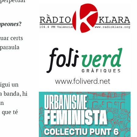
 perpetuar
peones
?
uar certs
 paraula
sigui un
a banda, hi
en
i que té