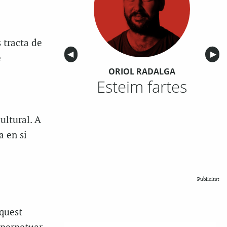
 tracta de
Anterior
◀︎
Sigu
▶︎
e
ORIOL RADALGA
Esteim fartes
ultural. A
a en si
Publicitat
Aquest