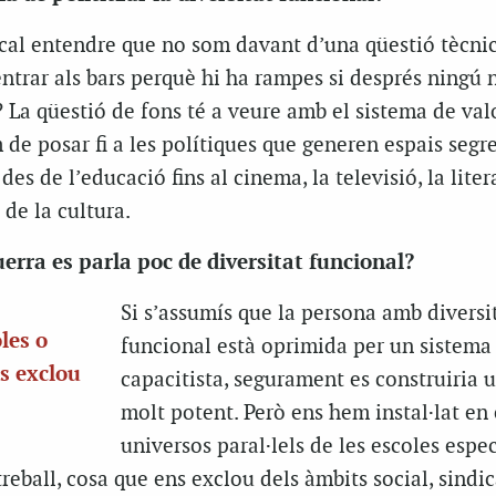
 cal entendre que no som davant d’una qüestió tècni
ntrar als bars perquè hi ha rampes si després ningú 
 La qüestió de fons té a veure amb el sistema de val
 de posar fi a les polítiques que generen espais segre
es de l’educació fins al cinema, la televisió, la liter
 de la cultura.
uerra es parla poc de diversitat funcional?
Si s’assumís que la persona amb diversi
oles o
funcional està oprimida per un sistema
ns exclou
capacitista, segurament es construiria 
molt potent. Però ens hem instal·lat en 
universos paral·lels de les escoles espec
reball, cosa que ens exclou dels àmbits social, sindica