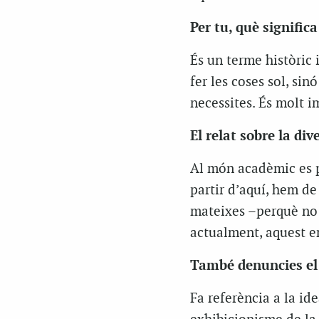
Per tu, què signific
És un terme històric 
fer les coses sol, sin
necessites. És molt i
El relat sobre la di
Al món acadèmic es pa
partir d’aquí, hem d
mateixes –perquè no 
actualment, aquest e
També denuncies el
Fa referència a la id