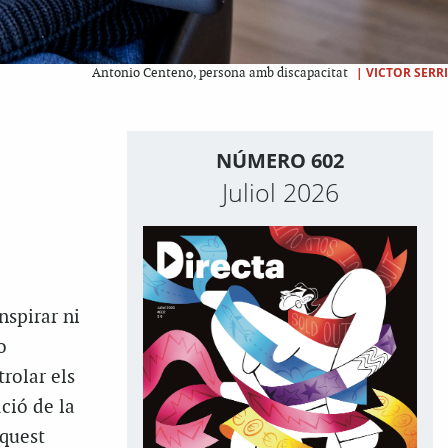
|
VICTOR SERRI
Antonio Centeno, persona amb discapacitat
NÚMERO 602
Juliol 2026
nspirar ni
o
trolar els
ació de la
aquest