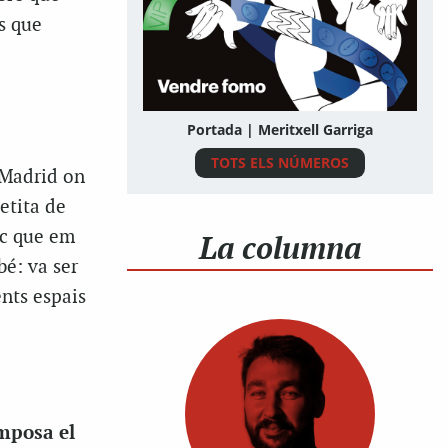
s que
Portada | Meritxell Garriga
TOTS ELS NÚMEROS
 Madrid on
etita de
ic que em
La columna
é: va ser
ents espais
i
imposa el