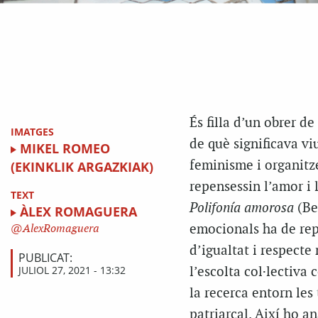
És filla d’un obrer d
IMATGES
de què significava vi
MIKEL ROMEO
feminisme i organitzé
(EKINKLIK ARGAZKIAK)
repensessin l’amor i 
TEXT
Polifonía amorosa
(Bel
ÀLEX ROMAGUERA
emocionals ha de repo
AlexRomaguera
d’igualtat i respecte
PUBLICAT:
JULIOL 27, 2021 - 13:32
l’escolta col·lectiva
la recerca entorn les
patriarcal. Així ho a