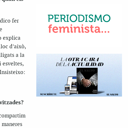
dico fer
e
o explica
loc d’això,
ligats a la
 esveltes,
Insisteixo:
vitzades?
o compartim
ti maneres