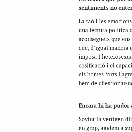
sentiments no ente
La raó i les emocions
una lectura política 
aconsegueix que ens 
que, d’igual manera q
imposa l’heterosexuali
cosificació i el capa
els homes forts i agre
hem de qüestionar-n
Encara hi ha pudor 
Sovint fa vertigen di
en grup, ajudem a sup