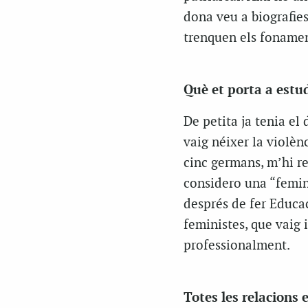
dona veu a biografie
trenquen els fonamen
Què et porta a estu
De petita ja tenia el
vaig néixer la violèn
cinc germans, m’hi r
considero una “femin
després de fer Educac
feministes, que vaig 
professionalment.
Totes les relacions