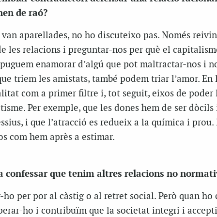
nen de raó?
 van aparellades, no ho discuteixo pas. Només reivin
de les relacions i preguntar-nos per què el capitalism
puguem enamorar d’algú que pot maltractar-nos i n
ue triem les amistats, també podem triar l’amor. En l
tat com a primer filtre i, tot seguit, eixos de poder l
citisme. Per exemple, que les dones hem de ser dòcils i
ssius, i que l’atracció es redueix a la química i prou. 
os com hem après a estimar.
a confessar que tenim altres relacions no normati
r-ho per por al càstig o al retret social. Però quan h
erar-ho i contribuïm que la societat integri i accep