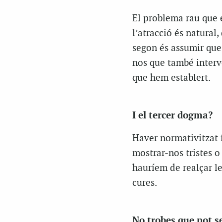
El problema rau que 
l’atracció és natural
segon és assumir que
nos que també interve
que hem establert.
I el tercer dogma?
Haver normativitzat 
mostrar-nos tristes 
hauríem de realçar le
cures.
No trobes que pot s