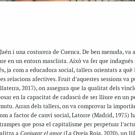
e Jaén i una costurera de Cuenca. De ben menuda, va 
ure en un entorn masclista. Això va fer que indagués 
s, ja com a educadora social, tallers orientats a què
les relacions afectives. Fruit d’aquestes sessions va p
laterra, 2017), on assegura que la qualitat dels vincl
sar en la capacitat de cadascú de ser lliure en un p
 mutu. Arran dels tallers, on va comprovar la importà
 com a factor de canvi social, Latorre (Madrid, 1975) 
 trampes que posa el capitalisme per perpetuar l’act
nalitza a
Conjugar el amor
(La Oveja Roja, 2020), un ll