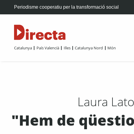
Periodisme cooperatiu per la transformació social
Catalunya
País Valencià
Illes
Catalunya Nord
Món
Laura Lato
"Hem de qüestio