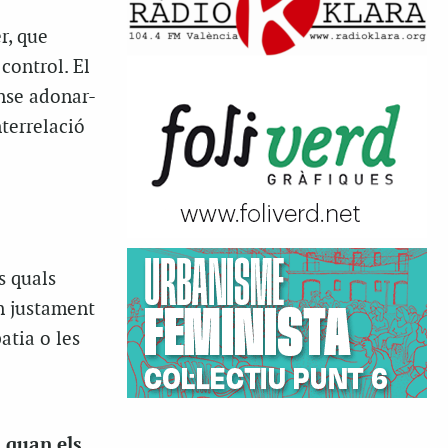
r, que
control. El
nse adonar-
terrelació
s quals
n justament
atia o les
 quan els