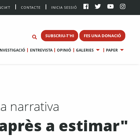
CIA’T
CONTACTE
INICIA SESSIÓ
SUBSCRIU-T'HI
FES UNA DONACIÓ
INVESTIGACIÓ
ENTREVISTA
OPINIÓ
GALERIES
PAPER
a narrativa
après a estimar"