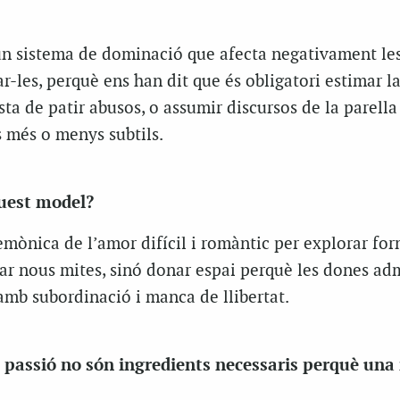
 un sistema de dominació que afecta negativament les
ar-les, perquè ens han dit que és obligatori estimar la
sta de patir abusos, o assumir discursos de la parell
s més o menys subtils.
uest model?
emònica de l’amor difícil i romàntic per explorar fo
ear nous mites, sinó donar espai perquè les dones ad
amb subordinació i manca de llibertat.
a passió no són ingredients necessaris perquè una 