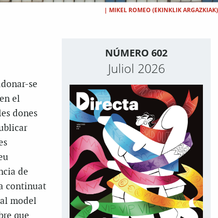
|
MIKEL ROMEO (EKINKLIK ARGAZKIAK)
NÚMERO 602
Juliol 2026
adonar-se
en el
 les dones
ublicar
es
eu
ncia de
ha continuat
ual model
ibre que