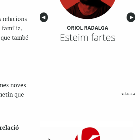
Anterior
◀︎
Sigu
▶︎
 relacions
ORIOL RADALGA
 família,
Esteim fartes
a que també
rmes noves
metin que
Publicitat
relació