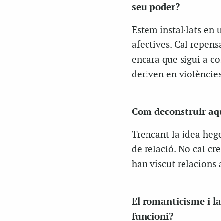
seu poder?
Estem instal·lats en
afectives. Cal repens
encara que sigui a co
deriven en violèncie
Com deconstruir aq
Trencant la idea heg
de relació. No cal cr
han viscut relacions 
El romanticisme i l
funcioni?