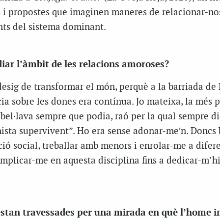
s i propostes que imaginen maneres de relacionar-no
ts del sistema dominant.
diar l’àmbit de les relacions amoroses?
 desig de transformar el món, perquè a la barriada de
cia sobre les dones era contínua. Jo mateixa, la més p
ebel·lava sempre que podia, raó per la qual sempre d
ista supervivent”. Ho era sense adonar-me’n. Doncs b
ió social, treballar amb menors i enrolar-me a difer
implicar-me en aquesta disciplina fins a dedicar-m’h
 estan travessades per una mirada en què l’home 