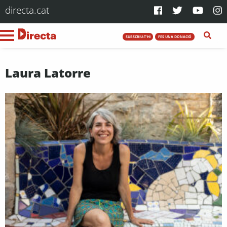
directa.cat
SUBSCRIU-T'HI
FES UNA DONACIÓ
Laura Latorre