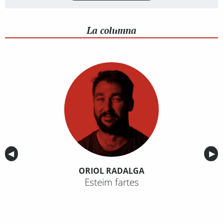
La columna
Anterior
◀︎
Sig
▶︎
ORIOL RADALGA
Esteim fartes