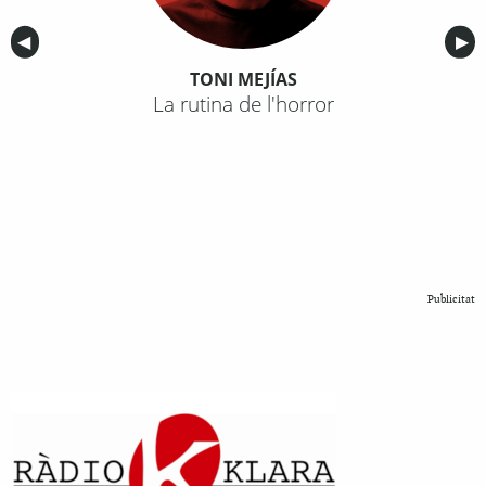
Anterior
◀︎
Sig
▶︎
TONI MEJÍAS
La rutina de l'horror
Publicitat