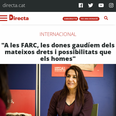
directa.cat
SUBSCRIU-T'HI
FES UNA DONACIÓ
INTERNACIONAL
"A les FARC, les dones gaudíem dels
mateixos drets i possibilitats que
els homes"