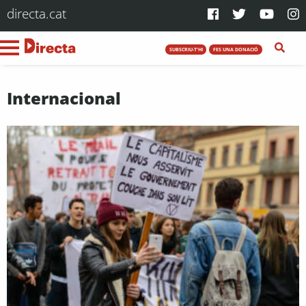
directa.cat
SUBSCRIU-T'HI
FES UNA DONACIÓ
Internacional