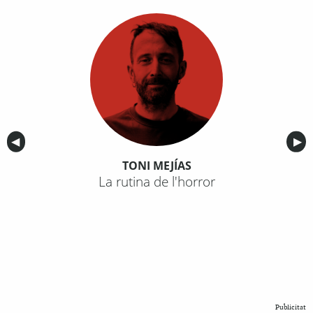
Anterior
◀︎
Sig
▶︎
TONI MEJÍAS
La rutina de l'horror
Publicitat