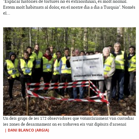
"Explicar històries de tortures no és extraordinari, és molt normal.
Estem molt habituats al dolor, en el nostre dia a dia a Turquia". Només
el...
Un dels grups de les 172 observadores que voluntàriament van custodiar
les zones de desarmament on es trobaven els vuit dipòsits d'arsenal
|
DANI BLANCO (ARGIA)