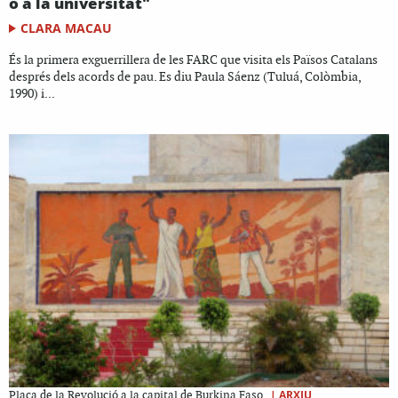
o a la universitat"
CLARA MACAU
És la primera exguerrillera de les FARC que visita els Països Catalans
després dels acords de pau. Es diu Paula Sáenz (Tuluá, Colòmbia,
1990) i...
|
ARXIU
Plaça de la Revolució a la capital de Burkina Faso