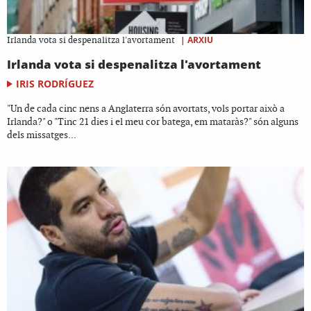
|
ARXIU
Irlanda vota si despenalitza l'avortament
Irlanda vota si despenalitza l'avortament
IRIS RODRÍGUEZ
"Un de cada cinc nens a Anglaterra són avortats, vols portar això a
Irlanda?" o "Tinc 21 dies i el meu cor batega, em mataràs?" són alguns
dels missatges...