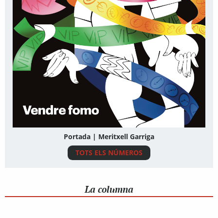
Portada | Meritxell Garriga
TOTS ELS NÚMEROS
La columna