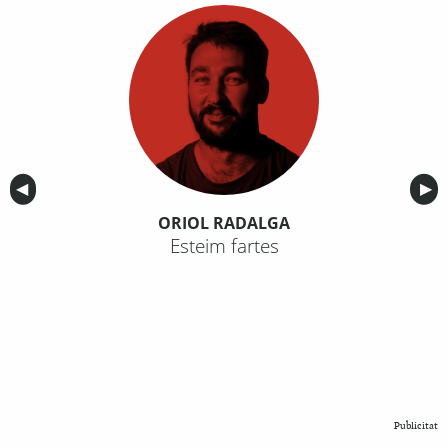
Anterior
◀︎
Sig
▶︎
ORIOL RADALGA
Esteim fartes
Publicitat