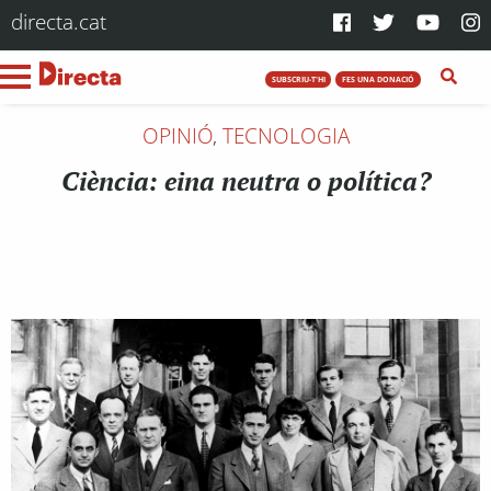
directa.cat
SUBSCRIU-T'HI
FES UNA DONACIÓ
OPINIÓ
,
TECNOLOGIA
Ciència: eina neutra o política?