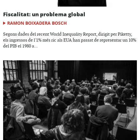
Fiscalitat: un problema global
RAMON BOIXADERA BOSCH
Segons dades del recent World Inequality Report, dirigit per Piketty,
els ingressos de l'1% més ric als EUA han passat de representar un 10%
del PIB el 1980 a...