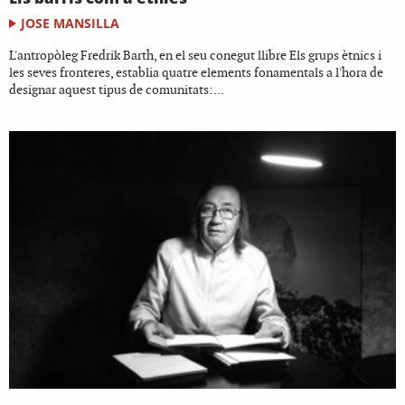
JOSE MANSILLA
L'antropòleg Fredrik Barth, en el seu conegut llibre Els grups ètnics i
les seves fronteres, establia quatre elements fonamentals a l'hora de
designar aquest tipus de comunitats:...