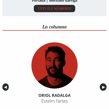
Portada | Meritxell Garriga
TOTS ELS NÚMEROS
La columna
Anterior
◀︎
Sig
▶︎
ORIOL RADALGA
Esteim fartes