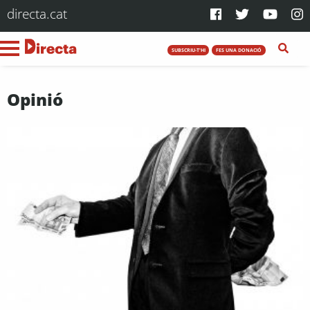
directa.cat
SUBSCRIU-T'HI
FES UNA DONACIÓ
Opinió