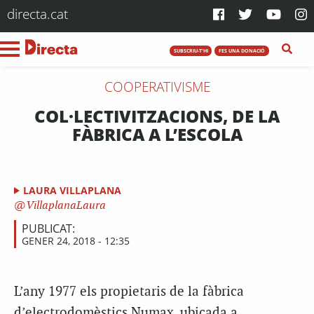
directa.cat
SUBSCRIU-T'HI
FES UNA DONACIÓ
COOPERATIVISME
COL·LECTIVITZACIONS, DE LA
FÀBRICA A L’ESCOLA
LAURA VILLAPLANA
VillaplanaLaura
PUBLICAT:
GENER 24, 2018 - 12:35
L’any 1977 els propietaris de la fàbrica
d’electrodomèstics Numax, ubicada a