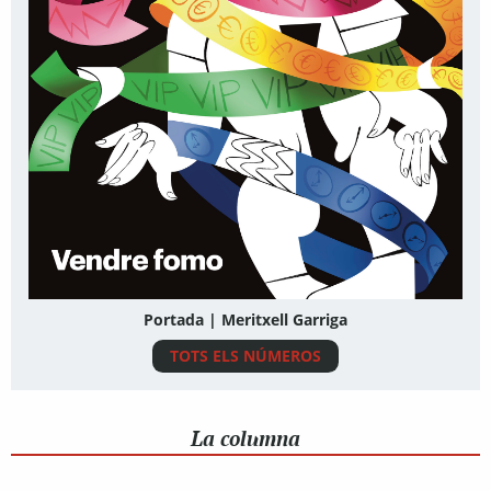
Portada | Meritxell Garriga
TOTS ELS NÚMEROS
La columna