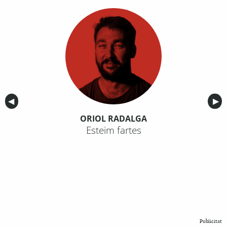
Anterior
◀︎
Sig
▶︎
ORIOL RADALGA
Esteim fartes
Publicitat