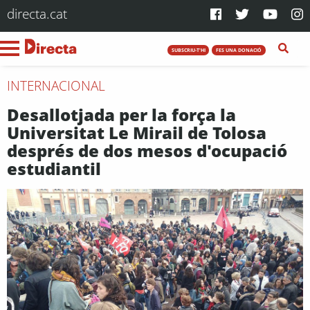
directa.cat
SUBSCRIU-T'HI
FES UNA DONACIÓ
INTERNACIONAL
Desallotjada per la força la
Universitat Le Mirail de Tolosa
després de dos mesos d'ocupació
estudiantil