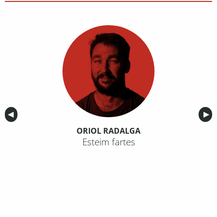
Anterior
◀︎
Sig
▶︎
ORIOL RADALGA
Esteim fartes