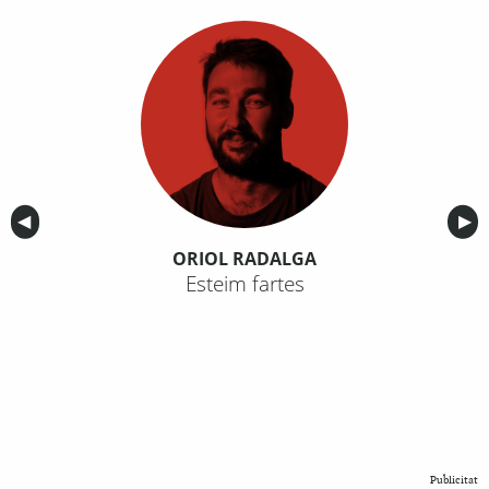
Anterior
◀︎
Sig
▶︎
ORIOL RADALGA
Esteim fartes
Publicitat