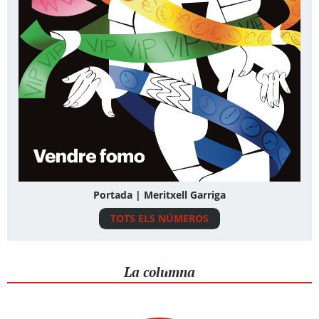
Portada | Meritxell Garriga
TOTS ELS NÚMEROS
La columna