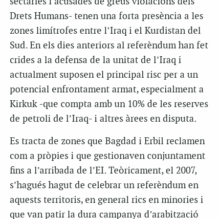
sectàries i acusades de greus violacions dels
Drets Humans- tenen una forta presència a les
zones limítrofes entre l’Iraq i el Kurdistan del
Sud. En els dies anteriors al referèndum han fet
crides a la defensa de la unitat de l’Iraq i
actualment suposen el principal risc per a un
potencial enfrontament armat, especialment a
Kirkuk -que compta amb un 10% de les reserves
de petroli de l’Iraq- i altres àrees en disputa.
Es tracta de zones que Bagdad i Erbil reclamen
com a pròpies i que gestionaven conjuntament
fins a l’arribada de l’EI. Teòricament, el 2007,
s’hagués hagut de celebrar un referèndum en
aquests territoris, en general rics en minories i
que van patir la dura campanya d’arabització