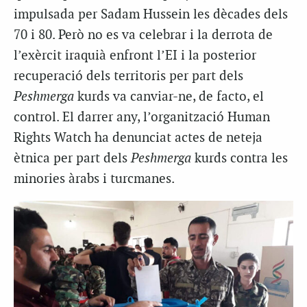
impulsada per Sadam Hussein les dècades dels
70 i 80. Però no es va celebrar i la derrota de
l’exèrcit iraquià enfront l’EI i la posterior
recuperació dels territoris per part dels
Peshmerga
kurds va canviar-ne, de facto, el
control. El darrer any, l’organització Human
Rights Watch ha denunciat actes de neteja
ètnica per part dels
Peshmerga
kurds contra les
minories àrabs i turcmanes.