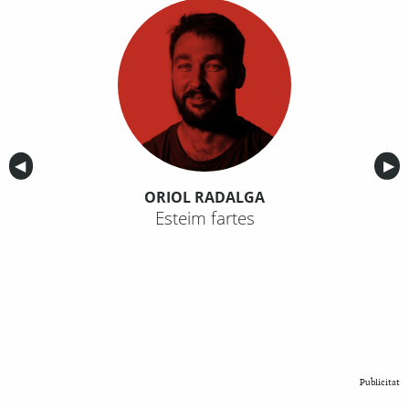
Anterior
◀︎
Sig
▶︎
ORIOL RADALGA
Esteim fartes
Publicitat