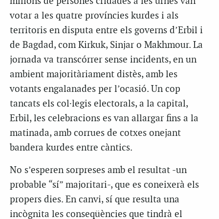
milions de persones cridades a les urnes van
votar a les quatre províncies kurdes i als
territoris en disputa entre els governs d’Erbil i
de Bagdad, com Kirkuk, Sinjar o Makhmour. La
jornada va transcórrer sense incidents, en un
ambient majoritàriament distès, amb les
votants engalanades per l’ocasió. Un cop
tancats els col·legis electorals, a la capital,
Erbil, les celebracions es van allargar fins a la
matinada, amb corrues de cotxes onejant
bandera kurdes entre càntics.
No s’esperen sorpreses amb el resultat -un
probable “sí” majoritari-, que es coneixerà els
propers dies. En canvi, sí que resulta una
incògnita les conseqüències que tindrà el