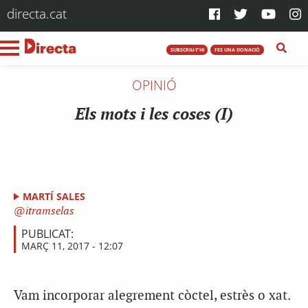
directa.cat
SUBSCRIU-T'HI
FES UNA DONACIÓ
OPINIÓ
Els mots i les coses (I)
MARTÍ SALES
itramselas
PUBLICAT:
MARÇ 11, 2017 - 12:07
Vam incorporar alegrement còctel, estrès o xat.