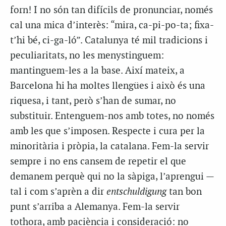
forn! I no són tan difícils de pronunciar, només
cal una mica d’interès: “mira, ca-pi-po-ta; fixa-
t’hi bé, ci-ga-ló”. Catalunya té mil tradicions i
peculiaritats, no les menystinguem:
mantinguem-les a la base. Així mateix, a
Barcelona hi ha moltes llengües i això és una
riquesa, i tant, però s’han de sumar, no
substituir. Entenguem-nos amb totes, no només
amb les que s’imposen. Respecte i cura per la
minoritària i pròpia, la catalana. Fem-la servir
sempre i no ens cansem de repetir el que
demanem perquè qui no la sàpiga, l’aprengui —
tal i com s’aprèn a dir
entschuldigung
tan bon
punt s’arriba a Alemanya. Fem-la servir
tothora, amb paciència i consideració: no