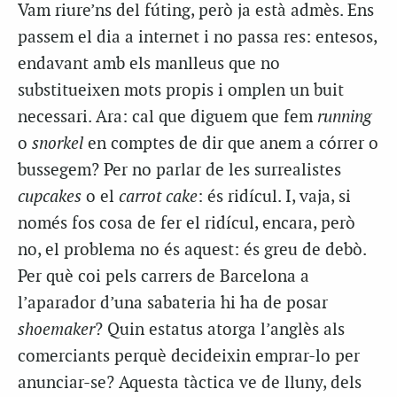
Vam riure’ns del fúting, però ja està admès. Ens
passem el dia a internet i no passa res: entesos,
endavant amb els manlleus que no
substitueixen mots propis i omplen un buit
necessari. Ara: cal que diguem que fem
running
o
snorkel
en comptes de dir que anem a córrer o
bussegem? Per no parlar de les surrealistes
cupcakes
o el
carrot cake
: és ridícul. I, vaja, si
només fos cosa de fer el ridícul, encara, però
no, el problema no és aquest: és greu de debò.
Per què coi pels carrers de Barcelona a
l’aparador d’una sabateria hi ha de posar
shoemaker
? Quin estatus atorga l’anglès als
comerciants perquè decideixin emprar-lo per
anunciar-se? Aquesta tàctica ve de lluny, dels