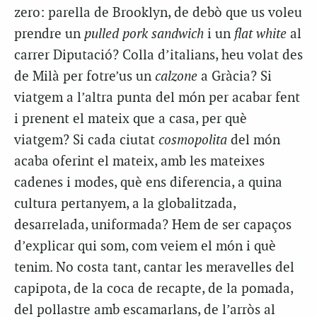
zero: parella de Brooklyn, de debò que us voleu
prendre un
pulled pork sandwich
i un
flat white
al
carrer Diputació? Colla d’italians, heu volat des
de Milà per fotre’us un
calzone
a Gràcia? Si
viatgem a l’altra punta del món per acabar fent
i prenent el mateix que a casa, per què
viatgem? Si cada ciutat
cosmopolita
del món
acaba oferint el mateix, amb les mateixes
cadenes i modes, què ens diferencia, a quina
cultura pertanyem, a la globalitzada,
desarrelada, uniformada? Hem de ser capaços
d’explicar qui som, com veiem el món i què
tenim. No costa tant, cantar les meravelles del
capipota, de la coca de recapte, de la pomada,
del pollastre amb escamarlans, de l’arròs al