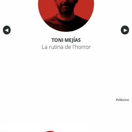
Anterior
◀︎
Sig
▶︎
TONI MEJÍAS
La rutina de l'horror
Publicitat