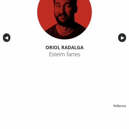
Anterior
◀︎
Sig
▶︎
ORIOL RADALGA
Esteim fartes
Publicitat