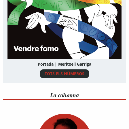
Portada | Meritxell Garriga
TOTS ELS NÚMEROS
La columna