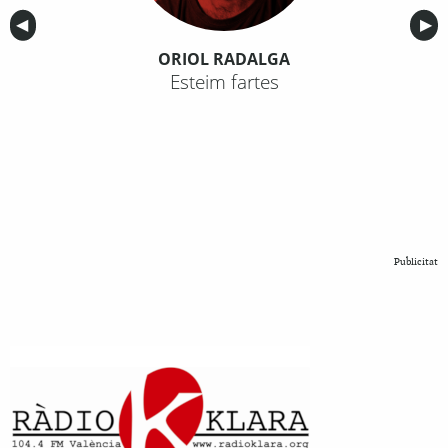
Anterior
◀︎
Sig
▶︎
ORIOL RADALGA
Esteim fartes
Publicitat