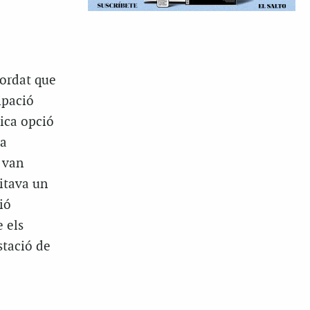
cordat que
ipació
nica opció
la
 van
litava un
ió
 els
stació de