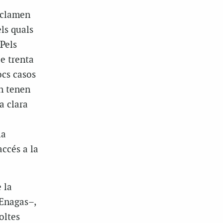
reclamen
ls quals
 Pels
e trenta
ocs casos
en tenen
a clara
la
ccés a la
 la
’Enagas–,
oltes