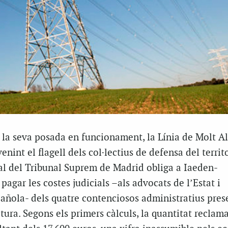
 la seva posada en funcionament, la Línia de Molt Al
int el flagell dels col·lectius de defensa del territo
ial del Tribunal Suprem de Madrid obliga a Iaeden-
agar les costes judicials –als advocats de l’Estat i
pañola- dels quatre contenciosos administratius pres
ctura. Segons els primers càlculs, la quantitat reclam