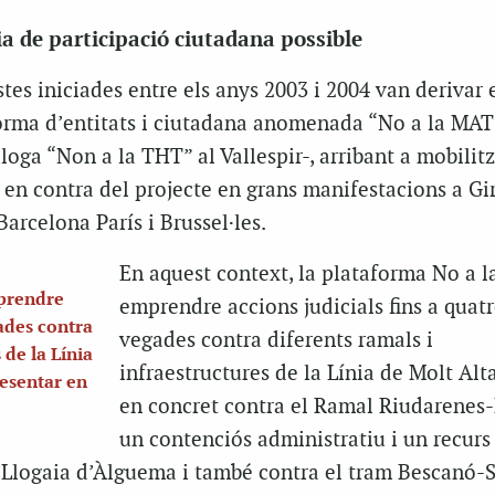
via de participació ciutadana possible
es iniciades entre els anys 2003 i 2004 van derivar 
forma d’entitats i ciutadana anomenada “No a la MAT”
oga “Non a la THT” al Vallespir-, arribant a mobilit
en contra del projecte en grans manifestacions a Gir
Barcelona París i Brussel·les.
En aquest context, la plataforma No a 
prendre
emprendre accions judicials fins a quat
gades contra
vegades contra diferents ramals i
 de la Línia
infraestructures de la Línia de Molt Alt
resentar en
en concret contra el Ramal Riudarenes-
un contenciós administratiu i un recurs 
 Llogaia d’Àlguema i també contra el tram Bescanó-