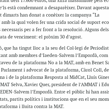
ltant dels 17.600 euros, una xifra inassumible pels ec
e’ls està condemnant a desaparèixer. Davant aquesta
t dimarts han donat a conèixer la campanya “La
 amb la qual volen fer una crida social de suport e
 necessaris per a fer front a la resolució. Alguns del
ata de venciment: el pròxim 30 d’agost.
, que ha tingut lloc a la seu del Col·legi de Periodis
 tant amb membres d’Iaeden-Salvem l’Empordà, com
taveu de la plataforma No a la MAT, amb en Benet Sa
 Parlament i advocat de la plataforma, Càrol Coll, de
na i de la plataforma Resposta al MidCat, Lluís Gines
 MAT Selva, Xavier Quer, president de l’AMMAT i Ed
AEDEN-Salvem l’Empordà. Entre el públic hi han assis
tats, partits polítics i institucions que en el seu mo
ataforma i lluita contra la MAT.