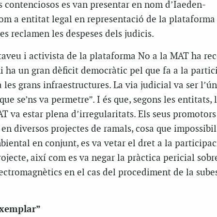
ts contenciosos es van presentar en nom d’Iaeden-
m a entitat legal en representació de la plataforma
 es reclamen les despeses dels judicis.
taveu i activista de la plataforma No a la MAT ha re
hi ha un gran dèficit democràtic pel que fa a la partic
les grans infraestructures. La via judicial va ser l’ú
que se’ns va permetre”. I és que, segons les entitats, 
T va estar plena d’irregularitats. Els seus promotors
 en diversos projectes de ramals, cosa que impossibi
iental en conjunt, es va vetar el dret a la participac
jecte, així com es va negar la pràctica pericial sobre
ectromagnètics en el cas del procediment de la sube
 exemplar”