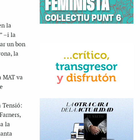
en la
 –i la
zar un bon
ona, la
la MAT va
re
a Tensió:
Farners,
a la
Santa