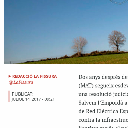
REDACCIÓ LA FISSURA
Dos anys després de
LaFissura
(MAT) segueix esdeven
PUBLICAT:
una resolució judic
JULIOL 14, 2017 - 09:21
Salvem l’Empordà a p
de Red Eléctrica Es
contra la infraestru