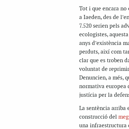
Tot i que encara no 
a Iaeden, des de l’e
7.520 serien pels ad
ecologistes, aquesta
anys d’existència ma
perduts, així com ta
clar que es troben d
voluntat de reprimir
Denuncien, a més, q
normativa europea de
justícia per la defe
La sentència arriba 
construcció del
meg
una infraestructura 