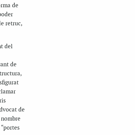
forma de
poder
e retruc,
t del
vant de
tructura,
sfigurat
eclamar
ris
advocat de
n nombre
s “portes