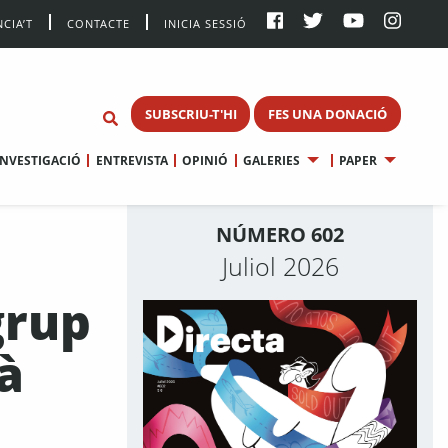
CIA’T
CONTACTE
INICIA SESSIÓ
SUBSCRIU-T'HI
FES UNA DONACIÓ
INVESTIGACIÓ
ENTREVISTA
OPINIÓ
GALERIES
PAPER
NÚMERO 602
Juliol 2026
grup
à