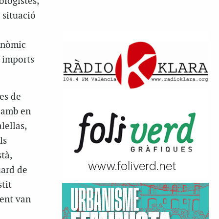
ologistes,
 situació
conòmic
s imports
tes de
 amb en
lellas,
ls
tà,
uard de
tit
ment van