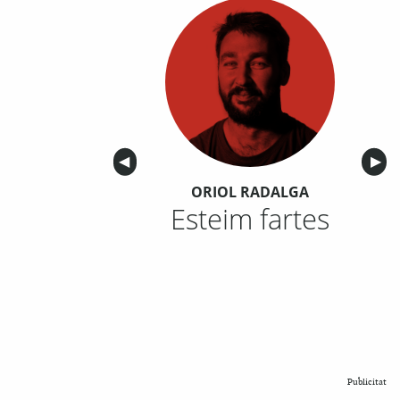
Anterior
◀︎
Sigu
▶︎
ORIOL RADALGA
Esteim fartes
Publicitat