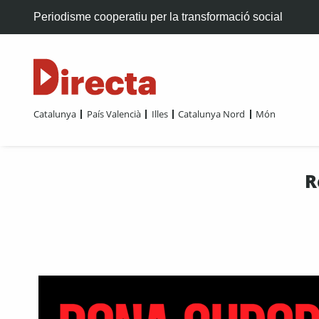
Periodisme cooperatiu per la transformació social
Catalunya
País Valencià
Illes
Catalunya Nord
Món
R