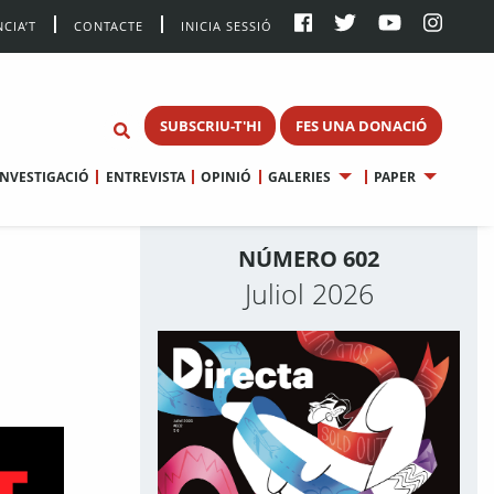
CIA’T
CONTACTE
INICIA SESSIÓ
SUBSCRIU-T'HI
FES UNA DONACIÓ
INVESTIGACIÓ
ENTREVISTA
OPINIÓ
GALERIES
PAPER
NÚMERO 602
Juliol 2026