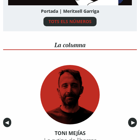
Portada | Meritxell Garriga
TOTS ELS NÚMEROS
La columna
Anterior
◀︎
Sig
▶︎
TONI MEJÍAS