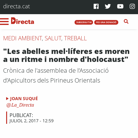
directa.cat
SUBSCRIU-T'HI
FES UNA DONACIÓ
MEDI AMBIENT
,
SALUT
,
TREBALL
"Les abelles mel·líferes es moren
a un ritme i nombre d'holocaust"
Crònica de l'assemblea de l’Associació
d’Apicultors dels Pirineus Orientals
JOAN SUQUÉ
La_Directa
PUBLICAT:
JULIOL 2, 2017 - 12:59