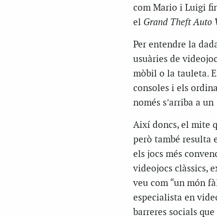
com Mario i Luigi fin
el
Grand Theft Auto 
Per entendre la dada
usuàries de videojoc
mòbil o la tauleta. E
consoles i els ordin
només s’arriba a un
Així doncs, el mite 
però també resulta e
els jocs més convenc
videojocs clàssics, 
veu com “un món fàl·
especialista en vide
barreres socials que