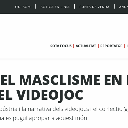
QUI SOM
BOTIGA EN LÍNIA
PUNTS DE VENDA
ANUN
SOTA FOCUS
ACTUALITAT
REPORTATGE
DEL MASCLISME EN 
L VIDEOJOC
tria i la narrativa dels videojocs i el col·lectiu ‘
dona es pugui apropar a aquest món