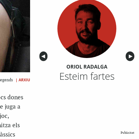
Anterior
◀︎
Sigu
▶︎
ORIOL RADALGA
Esteim fartes
|
ARXIU
 Legends
ocs dones
e juga a
joc,
itza els
Publicitat
àssics