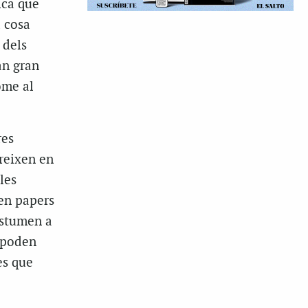
ica que
 cosa
 dels
an gran
ome al
res
areixen en
les
en papers
ostumen a
m poden
es que