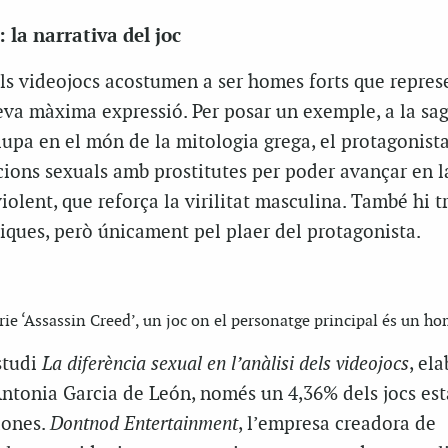
 la narrativa del joc
els videojocs acostumen a ser homes forts que repres
seva màxima expressió. Per posar un exemple, a la sa
lupa en el món de la mitologia grega, el protagonista
ions sexuals amb prostitutes per poder avançar en la
violent, que reforça la virilitat masculina. També hi 
iques, però únicament pel plaer del protagonista.
rie ‘Assassin Creed’, un joc on el personatge principal és un h
studi
La diferència sexual en l’anàlisi dels videojocs
, el
Antonia Garcia de León, només un 4,36% dels jocs es
dones.
Dontnod Entertainment
, l’empresa creadora de