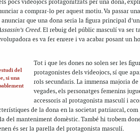
s pocs videojocs protagonitzats per una dona, expl
unciar a comprar-lo per aquest motiu. Va passar una
anunciar que una dona seria la figura principal d’un
Assassin’s Creed
. El rebuig del públic masculí va ser t
volupadora es va fer enrere i va acabar posant un h
Tot i que les dones no solen ser les figu
studi del
protagonistes dels videojocs, sí que ap
e, si una
rols secundaris. La immensa majoria de 
obablement
vegades, els personatges femenins jugu
accessoris al protagonista masculí i ac
acterístiques de la dona en la societat patriarcal, co
 o la del manteniment domèstic. També hi trobem don
enen és ser la parella del protagonista masculí.