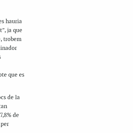
es hauria
”, ja que
e, trobem
dinador
s
pte que es
cs de la
tan
87,8% de
aper