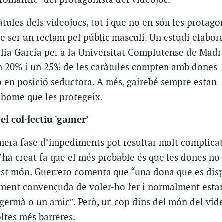
 romàntic” del protagonista del videojoc.
àtules dels videojocs, tot i que no en són les protagon
de ser un reclam pel públic masculí. Un estudi elabor
ia García per a la Universitat Complutense de Madr
n 20% i un 25% de les caràtules compten amb dones
o en posició seductora. A més, gairebé sempre estan
home que les protegeix.
el col·lectiu ‘gamer’
mera fase d’impediments pot resultar molt complicat
s’ha creat fa que el més probable és que les dones no
est món. Guerrero comenta que “una dona que es dis
alment convençuda de voler-ho fer i normalment esta
germà o un amic”. Però, un cop dins del món del vid
ltes més barreres.