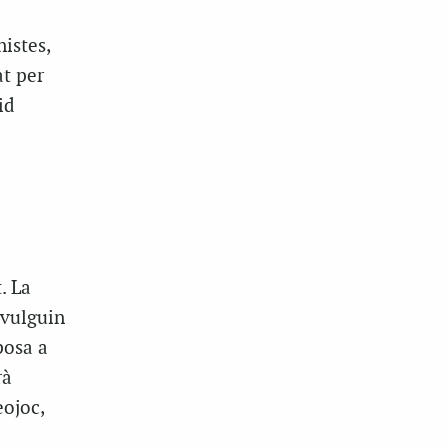
istes,
at per
id
. La
 vulguin
posa a
rà
eojoc,