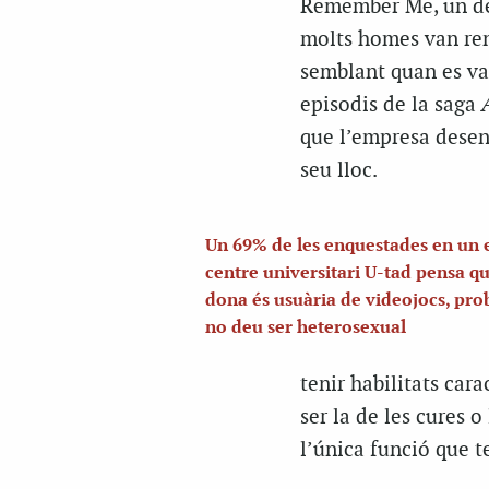
Remember Me, un del
molts homes van ren
semblant quan es va 
episodis de la saga
que l’empresa desen
seu lloc.
Un 69% de les enquestades en un e
centre universitari U-tad pensa qu
dona és usuària de videojocs, pr
no deu ser heterosexual
tenir habilitats car
ser la de les cures
l’única funció que t