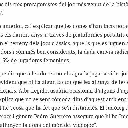
s als tres protagonistes del joc més venut de la histò
V
.
 anterior, cal explicar que les dones s’han incorpora
s els darrers anys, a través de plataformes portàtils 
n el terreny dels jocs clàssics, aquells que es juguen 
adors i són més ben considerats, la dada canvia radic
 15% de jugadores femenines.
que diu que a les dones no els agrada jugar a videojoc
vident que hi ha algun factor que les allunya de les 
ionals. Alba Legide, usuària ocasional d’alguns d’aq
explica que no se sent còmoda dins d’aquest ambient 
lic”, cosa que ha fet que se’n distanciés. El ludòleg i
ojocs i gènere Pedro Guerrero assegura que hi ha “mo
 allunyen la dona del món del videojoc”.