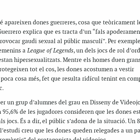
bé apareixen dones guerreres, cosa que teòricament l
Guerrero explica que es tracta d’un “fals apoderament
rovocar gaudi sexual al públic masculí”. Per exempl
femenins a
League of Legends
, un dels jocs de rol d’or
estan hipersexualitzats. Mentre els homes duen gran
otegeixen tot el cos, les dones acostumen a vestir
i poca cosa més, fet que resulta ridícul tenint en com
c.
per un grup d’alumnes del grau en Disseny de Videojo
 95,6% de les jugadores consideren que les dones es
s jocs. És a dir, el públic s’adona de la situació. Un 
 l’estudi creu que les dones queden relegades a un p