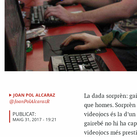
JOAN POL ALCARAZ
La dada sorprèn: ga
JoanPolAlcarazR
que homes. Sorprèn 
PUBLICAT:
videojocs és la d’un
MAIG 31, 2017 - 19:21
gairebé no hi ha cap
videojocs més prest