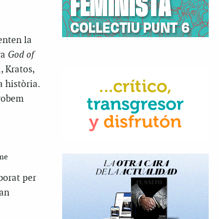
enten la
ga
God of
, Kratos,
 història.
trobem
ome
aborat per
tan