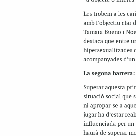
“d’objecte o interès
Les trobem a les car
amb l’objectiu clar 
Tamara Bueno i Noel
destaca que entre u
hipersexualitzades 
acompanyades d’un 
La segona barrera: 
Superar aquesta pri
situació social que 
ni apropar-se a aqu
jugar ha d’estar re
influenciada per un 
haurà de superar mo