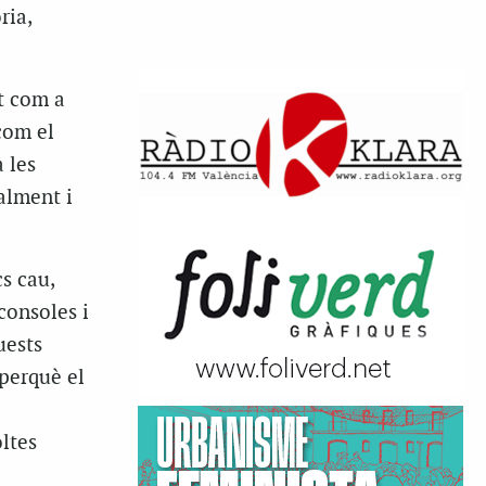
ria,
t com a
com el
a les
alment i
s cau,
consoles i
uests
perquè el
ltes