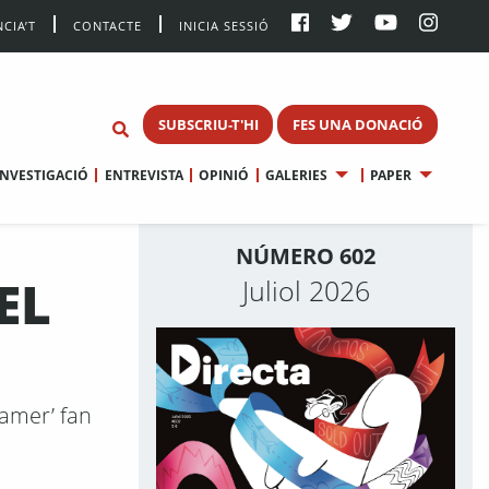
CIA’T
CONTACTE
INICIA SESSIÓ
SUBSCRIU-T'HI
FES UNA DONACIÓ
INVESTIGACIÓ
ENTREVISTA
OPINIÓ
GALERIES
PAPER
NÚMERO 602
EL
Juliol 2026
gamer’ fan