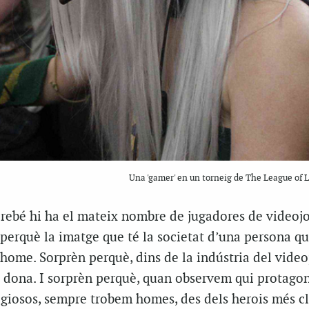
Una 'gamer' en un torneig de The League of
irebé hi ha el mateix nombre de jugadores de videoj
perquè la imatge que té la societat d’una persona qu
 home. Sorprèn perquè, dins de la indústria del video
 dona. I sorprèn perquè, quan observem qui protagon
igiosos, sempre trobem homes, des dels herois més cl