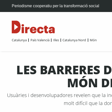
Periodisme cooperatiu per la transformació social
Catalunya
País Valencià
Illes
Catalunya Nord
Món
LES BARRERES 
MÓN DE
Usuàries i desenvolupadores revelen que la indús
molt difícil que la 